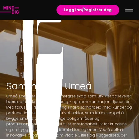
Logg inn/Registrer deg
Sammen for Umeå
Umeå Energi er et regionalt energiselskap som utvikler og leverer
bærekraftige løsninger for energi- og kommunikasjonstjenester.
Med fokus på regional utvikling i nært samarbeid med kunder og
partnere innen offentlig og privat sektor, som for eksempel å
bygge smarte og bærekraftige boligområder og
produksjonsanlegg, bidrar vi til et komfortabelt liv for kundene
og en trygg og bærekraftig fremtid for regionen. Ved å delta i
innovative programmer, som Viable Cities og Ruggedised, der