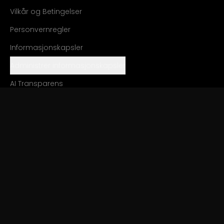
Vilkår og Betingelser
Personvernregler
Informasjonskapsler
Administrer informasjonskapsler
AI Transparens
SOSIALT
LinkedIn
Facebook
Instagram
FORESPØRSLER
hello@minddig.com