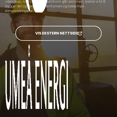
vitenskap, næringsliv og samfunn går sammen, bidrar vi til å
bygge det oppkoblede samfunnet og bekjempe
klimaendringene.
VIS EKSTERN NETTSIDE