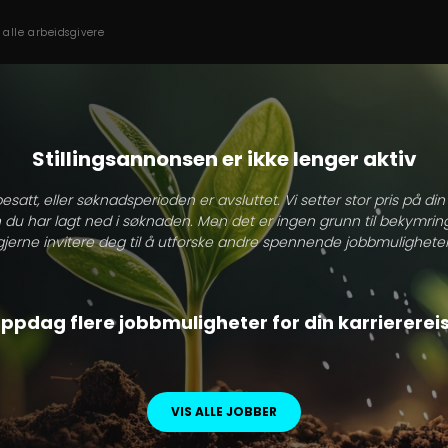
s alle arbeidsgivere
Stillingsannonsen er ikke lenger aktiv
besatt, eller søknadsperioden er avsluttet. Vi setter stor pris på di
 du har lagt ned i søknaden. Men det er ingen grunn til bekymring
gjerne invitere deg til å utforske andre spennende jobbmuligheter
ppdag flere jobbmuligheter for din karriererei
VIS ALLE JOBBER