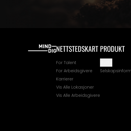
NETTSTEDSKART
PRODUKT
For Talent
Støtte
For Arbeidsgivere
Selskapsinfor
Karrierer
Vis Alle Lokasjoner
Vis Alle Arbeidsgivere