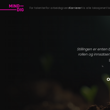
For talenter
For arbeidsgivere
Karrierer
Vis alle lokasjoner
Vi
Stillingen er enten 
rollen og innsatsen
O