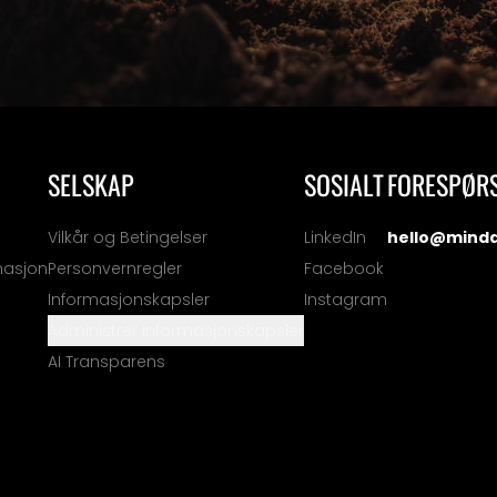
SELSKAP
SOSIALT
FORESPØR
Vilkår og Betingelser
LinkedIn
hello@mind
masjon
Personvernregler
Facebook
Informasjonskapsler
Instagram
Administrer informasjonskapsler
AI Transparens