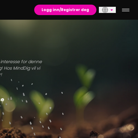
Logg inn/Registrer deg
n interesse for denne
! Hos MindDig vil vi
!
se