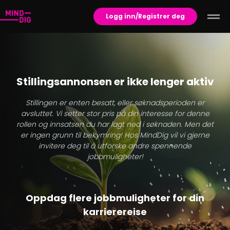
Logg inn/Registrer deg
Stillingsannonsen er ikke lenger aktiv
Stillingen er enten besatt, eller søknadsperioden er
avsluttet. Vi setter stor pris på din interesse for denne
rollen og innsatsen du har lagt ned i søknaden. Men det
er ingen grunn til bekymring! Hos MindDig vil vi gjerne
invitere deg til å utforske andre spennende
jobbmuligheter!
Oppdag flere jobbmuligheter for din
karrierereise