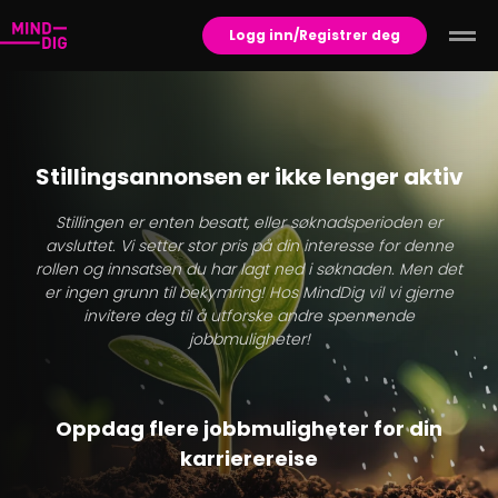
Logg inn/Registrer deg
Stillingsannonsen er ikke lenger aktiv
Stillingen er enten besatt, eller søknadsperioden er
avsluttet. Vi setter stor pris på din interesse for denne
rollen og innsatsen du har lagt ned i søknaden. Men det
er ingen grunn til bekymring! Hos MindDig vil vi gjerne
invitere deg til å utforske andre spennende
jobbmuligheter!
Oppdag flere jobbmuligheter for din
karrierereise