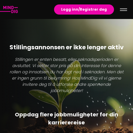
Logg inn/Registrer deg
Stillingsannonsen er ikke lenger aktiv
Stillingen er enten besatt, eller søknadsperioden er
avsluttet. Vi setter stor pris på din interesse for denne
rollen og innsatsen du har lagt ned i søknaden. Men det
er ingen grunn til bekymring! Hos MindDig vil vi gjerne
invitere deg til å utforske andre spennende
jobbmuligheter!
Oppdag flere jobbmuligheter for din
karrierereise