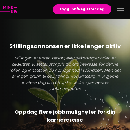
Logg inn/Registrer deg
Stillingsannonsen er ikke lenger aktiv
Stillingen er enten besatt, eller søknadsperioden er
avsluttet. Vi setter stor pris på din interesse for denne
rollen og innsatsen du har lagt ned i søknaden. Men det
er ingen grunn til bekymring! Hos MindDig vil vi gjerne
invitere deg til å utforske andre spennende
jobbmuligheter!
Oppdag flere jobbmuligheter for din
karrierereise