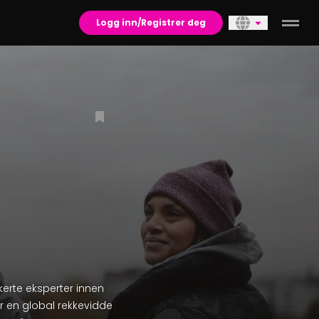
Logg inn/Registrer deg
ikerte eksperter innen
ar en global rekkevidde