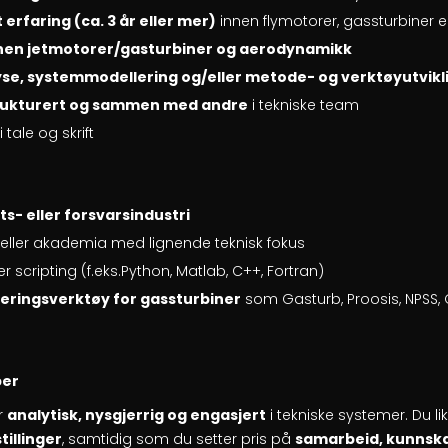
erfaring (ca. 3 år eller mer)
innen flymotorer, gassturbiner el
nen jetmotorer/gasturbiner og aerodynamikk
se, systemmodellering og/eller metode- og verktøyutvikl
rukturert og sammen med andre
i tekniske team
tale og skrift
s- eller forsvarsindustri
ri eller akademia med lignende teknisk fokus
 scripting (f.eks.Python, Matlab, C++, Fortran)
eringsverktøy for gassturbiner
som Gasturb, Proosis, NPSS,
per
r
analytisk, nysgjerrig og engasjert
i tekniske systemer. Du li
illinger
, samtidig som du setter pris på
samarbeid, kunnska