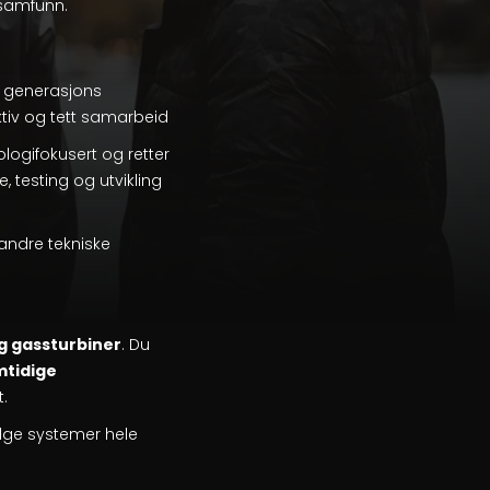
 samfunn.
e generasjons
ktiv og tett samarbeid
nologifokusert og retter
testing og utvikling
g andre tekniske
og gassturbiner
. Du
mtidige
t.
ølge systemer hele