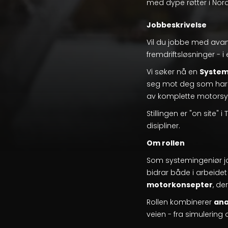
med dype røtter i Nor
Jobbeskrivelse
Vil du jobbe med avan
fremdriftsløsninger - 
Vi søker nå en
System
seg mot deg som har n
av komplette motorsy
Stillingen er "on site" 
disipliner.
Om rollen
Som systemingeniør 
bidrar både i arbeid
motorkonsepter
, de
Rollen kombinerer
ana
veien - fra simulering