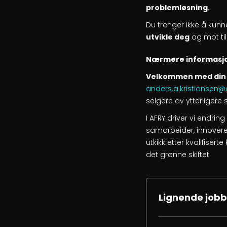
problemløsning
.
Du trenger ikke å kunne
utvikle deg
og mot ti
Nærmere informasj
Velkommen med din 
anders.a.kristiansen
selgere av ytterligere 
I AFRY driver vi endring
samarbeider, innoverer
utkikk etter kvalifise
det grønne skiftet
Lignende jobb