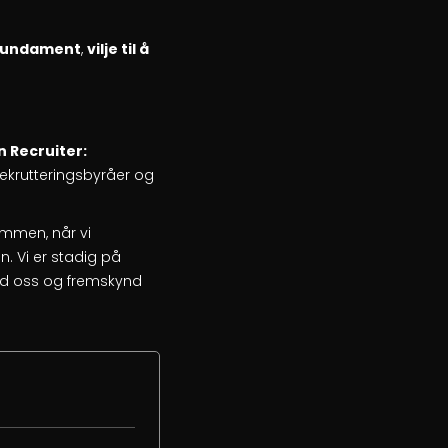
k fundament
,
vilje til å
 Recruiter:
rekrutteringsbyråer og
sammen, når vi
n. Vi er stadig på
 med oss og fremskynd