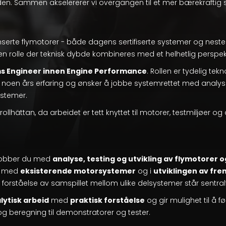
den. Sammen akselererer vi overgangen til et mer bærekraftig
serte flymotorer - både dagens sertifiserte systemer og nest
i en rolle der teknisk dybde kombineres med et helhetlig perspe
s Engineer innen Engine Performance
. Rollen er tydelig tek
oen års erfaring og ønsker å jobbe systemrettet med analyse, 
stemer.
i Trollhättan, da arbeidet er tett knyttet til motorer, testmiljøer o
jobber du med
analyse, testing og utvikling av flymotorer 
et med
eksisterende motorsystemer
og i
utviklingen av fre
r forståelse av samspillet mellom ulike delsystemer står sentral
lytisk arbeid
med
praktisk forståelse
og gir mulighet til å f
 og beregning til demonstratorer og tester.