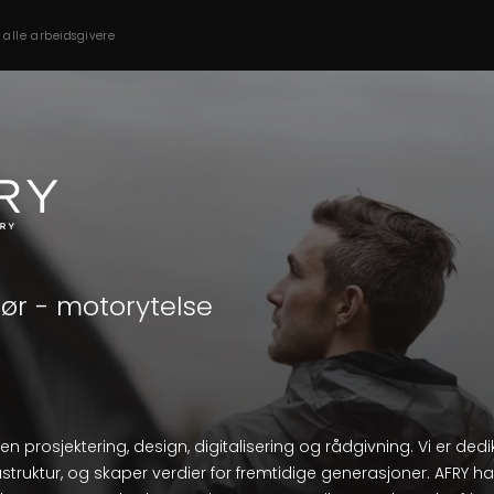
s alle arbeidsgivere
ør - motorytelse
nnen prosjektering, design, digitalisering og rådgivning. Vi er ded
rastruktur, og skaper verdier for fremtidige generasjoner. AFRY h