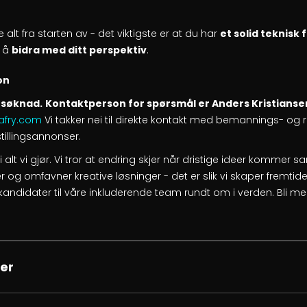
 alt fra starten av - det viktigste er at du har
et solid teknis
l å
bidra med ditt perspektiv
.
on
søknad.
Kontaktperson for spørsmål er Anders Kristiansen
@afry.com
Vi takker nei til direkte kontakt med bemannings- og 
stillingsannonser.
 i alt vi gjør. Vi tror at endring skjer når dristige ideer kommer 
 og omfavner kreative løsninger - det er slik vi skaper fremtide
rte kandidater til våre inkluderende team rundt om i verden. Bli
er