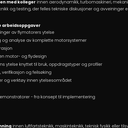
en med kolleger
innen aerodynamikk, turbomaskineri, mekanis
nikk og testing, der felles tekniske diskusjoner og avveininger e
e arbeidsoppgaver
nger av flymotorers ytelse
 og analyse av komplette motorsystemer
rasjon
en motor- og flydesign
 ytelse knyttet til bruk, oppdragstyper og profiler
, verifikasjon og feilsøking
er og verktøy innen ytelsesområdet
 demonstratorer - fra konsept til implementering
nning
innen luftfartsteknikk, maskinteknikk, teknisk fysikk eller ti