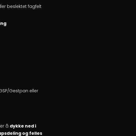
ler beslektet fagfelt
ing
 GSP/Gestpan eller
ker å
dykke ned i
psdeling og felles