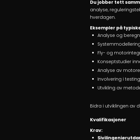
Du jobber tett samm
analyse, reguleringstek
hverdagen.
Eksempler på typisk
Analyse og beregni
Systemmodellering
Fly- og motorinteg
Konseptstudier inn
Analyse av motorens
Involvering i testing
Utvikling av metod
Bidra i utviklingen av
Kvalifikasjoner
Krav:
Sivilingeniørutda