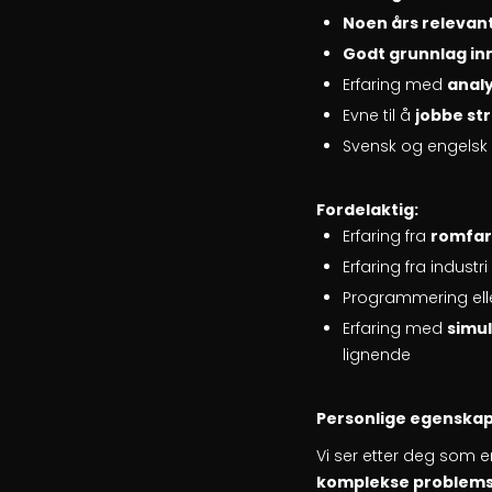
Noen års relevant 
Godt grunnlag in
Erfaring med
analy
Evne til å
jobbe st
Svensk og engelsk i 
Fordelaktig:
Erfaring fra
romfart
Erfaring fra indust
Programmering eller
Erfaring med
simul
lignende
Personlige egenska
Vi ser etter deg som e
komplekse problemst