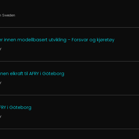
in Sweden
r innen modellbasert utvikling – Forsvar og kjøretøy
Y
nnen elkraft til AFRY i Göteborg
Y
AFRY i Göteborg
Y