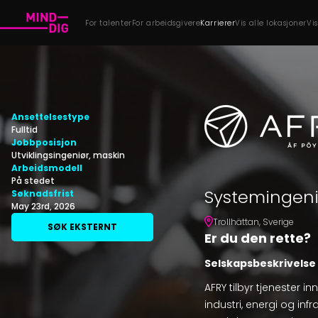
For talenter
For arbeidsgivere
Karrierer
Vis alle lokasjoner
Vi
Ansettelsestype
Fulltid
Jobbposisjon
Utviklingsingeniør, maskin
Arbeidsmodell
På stedet
Systemingeni
Søknadsfrist
May 23rd, 2026
Trollhättan
,
Sverige
SØK EKSTERNT
Er du den rette?
Selskapsbeskrivelse
AFRY tilbyr tjenester i
industri, energi og inf