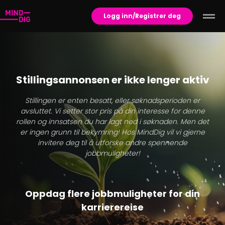
Logg inn/Registrer deg
Stillingsannonsen er ikke lenger aktiv
Stillingen er enten besatt, eller søknadsperioden er
avsluttet. Vi setter stor pris på din interesse for denne
rollen og innsatsen du har lagt ned i søknaden. Men det
er ingen grunn til bekymring! Hos MindDig vil vi gjerne
invitere deg til å utforske andre spennende
jobbmuligheter!
Oppdag flere jobbmuligheter for din
karrierereise