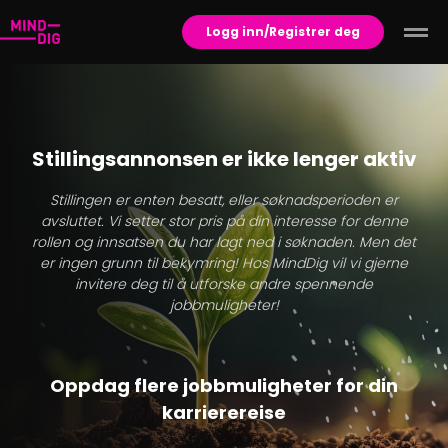
Logg inn/Registrer deg
Stillingsannonsen er ikke lenger aktiv
Stillingen er enten besatt, eller søknadsperioden er
avsluttet. Vi setter stor pris på din interesse for denne
rollen og innsatsen du har lagt ned i søknaden. Men det
er ingen grunn til bekymring! Hos MindDig vil vi gjerne
invitere deg til å utforske andre spennende
jobbmuligheter!
Oppdag flere jobbmuligheter for din
karrierereise