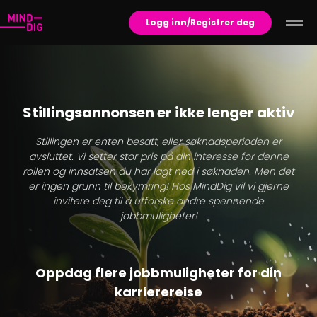
Logg inn/Registrer deg
Stillingsannonsen er ikke lenger aktiv
Stillingen er enten besatt, eller søknadsperioden er
avsluttet. Vi setter stor pris på din interesse for denne
rollen og innsatsen du har lagt ned i søknaden. Men det
er ingen grunn til bekymring! Hos MindDig vil vi gjerne
invitere deg til å utforske andre spennende
jobbmuligheter!
Oppdag flere jobbmuligheter for din
karrierereise