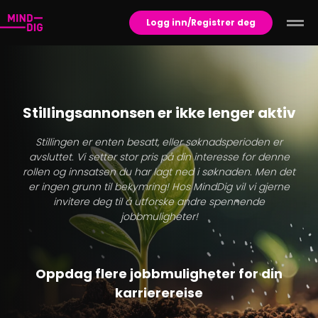
Logg inn/Registrer deg
Stillingsannonsen er ikke lenger aktiv
Stillingen er enten besatt, eller søknadsperioden er
avsluttet. Vi setter stor pris på din interesse for denne
rollen og innsatsen du har lagt ned i søknaden. Men det
er ingen grunn til bekymring! Hos MindDig vil vi gjerne
invitere deg til å utforske andre spennende
jobbmuligheter!
Oppdag flere jobbmuligheter for din
karrierereise