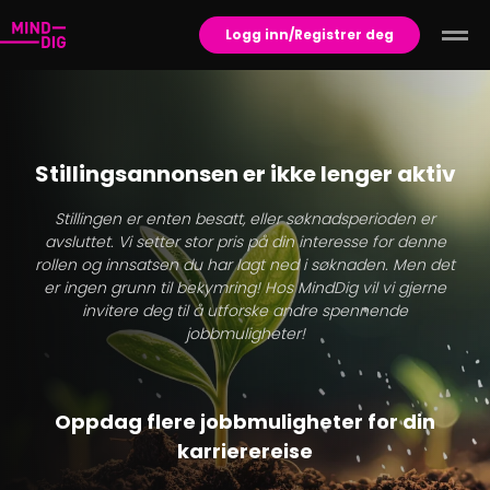
Logg inn/Registrer deg
Stillingsannonsen er ikke lenger aktiv
Stillingen er enten besatt, eller søknadsperioden er
avsluttet. Vi setter stor pris på din interesse for denne
rollen og innsatsen du har lagt ned i søknaden. Men det
er ingen grunn til bekymring! Hos MindDig vil vi gjerne
invitere deg til å utforske andre spennende
jobbmuligheter!
Oppdag flere jobbmuligheter for din
karrierereise