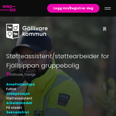
Logg inn/Registrer deg
Støtteassistent/støttearbeider for
Fjällsippan gruppebolig
Gällivare
,
Sverige
Ansettelsestype
Fulltid
Jobbposisjon
Støtteassistent
Arbeidsmodell
På stedet
Søknadsfrist