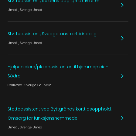
Støtteassistent, Nejdens daglige aktiviteter
Umeå
, Sverige
Umeå
Støtteassistent, Sveagatans korttidsbolig
Umeå
, Sverige
Umeå
Hjelpepleiere/pleieassistenter til hjemmepleien i
Södra
Gällivare
, Sverige
Gällivare
Støtteassistent ved Byttgränds korttidsopphold,
Omsorg for funksjonshemmede
Umeå
, Sverige
Umeå