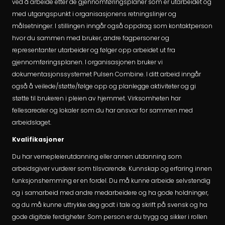
ved å arbeide etter de gjennomføringsplaner som er utarbeidet og
med utgangspunkt i organisasjonens retningslinjer og
målsetninger. I stillingen inngår også oppdrag som kontaktperson
hvor du sammen med bruker, andre fagpersoner og
representanter utarbeider og følger opp arbeidet ut fra
gjennomføringsplanen. I organisasjonen bruker vi
dokumentasjonssystemet Pulsen Combine. I ditt arbeid inngår
også å veilede/støtte/følge opp og planlegge aktiviteter og gi
støtte til brukeren i pleien av hjemmet. Virksomheten har
fellesarealer og lokaler som du har ansvar for sammen med
arbeidslaget.
Kvalifikasjoner
Du har vernepleierutdanning eller annen utdanning som
arbeidsgiver vurderer som tilsvarende. Kunnskap og erfaring innen
funksjonshemming er en fordel. Du må kunne arbeide selvstendig
og i samarbeid med andre medarbeidere og ha gode holdninger,
og du må kunne uttrykke deg godt i tale og skrift på svensk og ha
gode digitale ferdigheter. Som person er du trygg og sikker i rollen