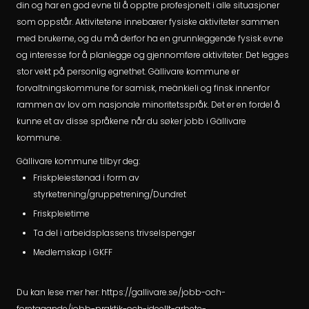
din og har en god evne til å opptre profesjonelt i alle situasjoner
som oppstår. Aktivitetene innebærer fysiske aktiviteter sammen
med brukerne, og du må derfor ha en grunnleggende fysisk evne
og interesse for å planlegge og gjennomføre aktiviteter. Det legges
stor vekt på personlig egnethet. Gällivare kommune er
forvaltningskommune for samisk, meänkieli og finsk innenfor
rammen av lov om nasjonale minoritetsspråk. Det er en fordel å
kunne et av disse språkene når du søker jobb i Gällivare
kommune.
Gällivare kommune tilbyr deg:
Friskpleiestønad i form av
styrketrening/gruppetrening/Dundret
Friskpleietime
Ta del i arbeidsplassens trivselspenger
Medlemskap i GKFF
Du kan lese mer her: https://gallivare.se/jobb-och-
foretagande/jobb-praktik-och-ideellt-arbete-