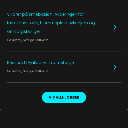
Vikarer på timebasis til Avdelingen for
funksjonsstøtte, hjemmepleie, sykehjem og
omsorgsboliger
Gällivare
, Sverige
Gällivare
Ressurs til Fjälldalens barnehage
Gällivare
, Sverige
Gällivare
VIS ALLE JOBBER