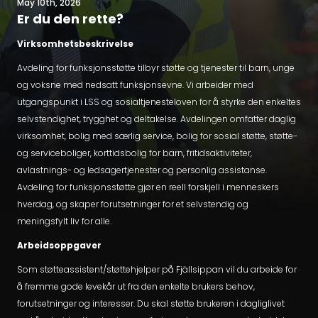
May 10th, 2026
Er du den rette?
Virksomhetsbeskrivelse
Avdeling for funksjonsstøtte tilbyr støtte og tjenester til barn, unge
og voksne med nedsatt funksjonsevne. Vi arbeider med
utgangspunkt i LSS og sosialtjenesteloven for å styrke den enkeltes
selvstendighet, trygghet og deltakelse. Avdelingen omfatter daglig
virksomhet, bolig med særlig service, bolig for sosial støtte, støtte-
og serviceboliger, korttidsbolig for barn, fritidsaktiviteter,
avlastnings- og ledsagertjenester og personlig assistanse.
Avdeling for funksjonsstøtte gjør en reell forskjell i menneskers
hverdag, og skaper forutsetninger for et selvstendig og
meningsfylt liv for alle.
Arbeidsoppgaver
Som støtteassistent/støttehjelper på Fjällsippan vil du arbeide for
å fremme gode levekår ut fra den enkelte brukers behov,
forutsetninger og interesser. Du skal støtte brukeren i dagliglivet