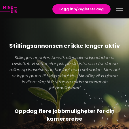
Logg inn/Registrer deg
Stillingsannonsen er ikke lenger aktiv
Stillingen er enten besatt, eller søknadsperioden er
avsluttet. Vi setter stor pris på din interesse for denne
rollen og innsatsen du har lagt ned i søknaden. Men det
er ingen grunn til bekymring! Hos MindDig vil vi gjerne
invitere deg til å utforske andre spennende
jobbmuligheter!
Oppdag flere jobbmuligheter for din
karrierereise