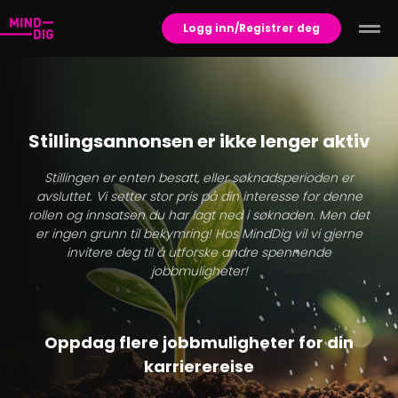
Logg inn/Registrer deg
Stillingsannonsen er ikke lenger aktiv
Stillingen er enten besatt, eller søknadsperioden er
avsluttet. Vi setter stor pris på din interesse for denne
rollen og innsatsen du har lagt ned i søknaden. Men det
er ingen grunn til bekymring! Hos MindDig vil vi gjerne
invitere deg til å utforske andre spennende
jobbmuligheter!
Oppdag flere jobbmuligheter for din
karrierereise