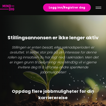
Logg inn/Registrer deg
Stillingsannonsen er ikke lenger aktiv
Stillingen er enten besatt, eller søknadsperioden er
avsluttet. Vi setter stor pris på din interesse for denne
rollen og innsatsen du har lagt ned i søknaden. Men det
er ingen grunn til bekymring! Hos MindDig vil vi gjerne
invitere deg til å utforske andre spennende
jobbmuligheter!
Oppdag flere jobbmuligheter for din
karrierereise