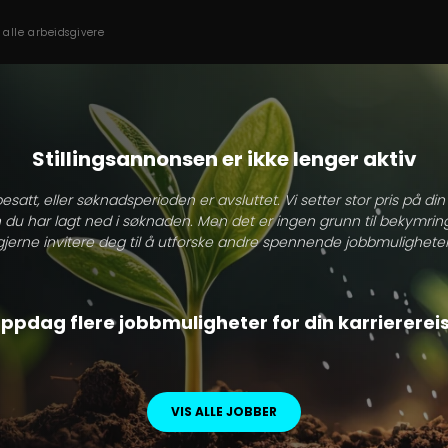
s alle arbeidsgivere
Stillingsannonsen er ikke lenger aktiv
besatt, eller søknadsperioden er avsluttet. Vi setter stor pris på di
 du har lagt ned i søknaden. Men det er ingen grunn til bekymring
gjerne invitere deg til å utforske andre spennende jobbmuligheter
ppdag flere jobbmuligheter for din karriererei
VIS ALLE JOBBER