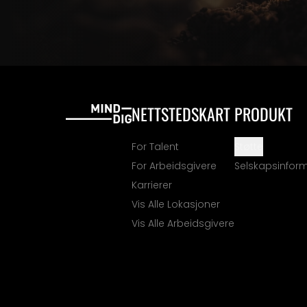
NETTSTEDSKART
PRODUKT
For Talent
Støtte
For Arbeidsgivere
Selskapsinfor
Karrierer
Vis Alle Lokasjoner
Vis Alle Arbeidsgivere