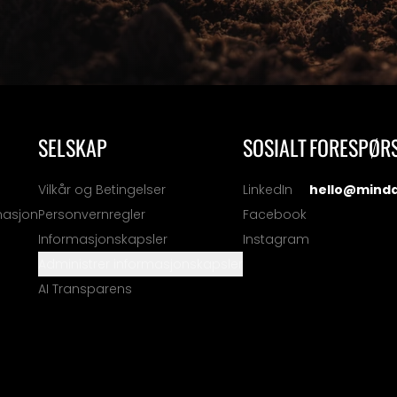
SELSKAP
SOSIALT
FORESPØR
Vilkår og Betingelser
LinkedIn
hello@mind
masjon
Personvernregler
Facebook
Informasjonskapsler
Instagram
Administrer informasjonskapsler
AI Transparens