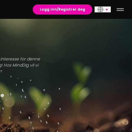
Logg inn/Registrer deg
n interesse for denne
! Hos MindDig vil vi
!
se