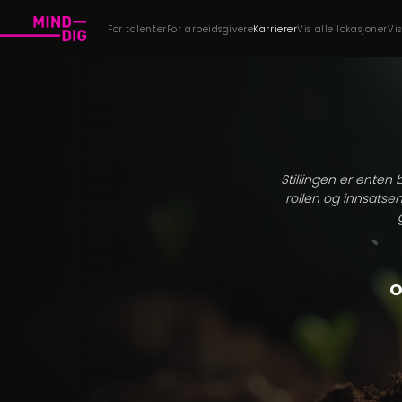
For talenter
For arbeidsgivere
Karrierer
Vis alle lokasjoner
Vi
Stillingen er enten 
rollen og innsatsen
O