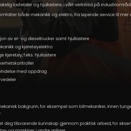
elig lastebiler og hjullastere, i vårt verksted på industriområd
 omfatter både mekanikk og elektro, fra løpende service til mer 
on av el- og dieseltrucker samt hjullastere
ekanikk og kjøretøyelektro
 kjøretøy, f.eks. hjullastere
kkerhetskontroller
rbindelse med oppdrag
ervedeler
mekanisk bakgrunn, for eksempel som bilmekaniker, innen tunge 
.
et deg tilsvarende kunnskap gjennom praktisk arbeid, for ek
etøy og maskiner i andre miljøer.