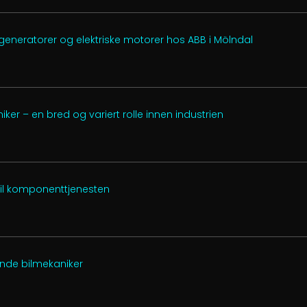
 generatorer og elektriske motorer hos ABB i Mölndal
er – en bred og variert rolle innen industrien
 til komponenttjenesten
ende bilmekaniker