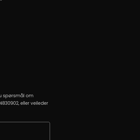
 du spørsmål om
4830902, eller veileder