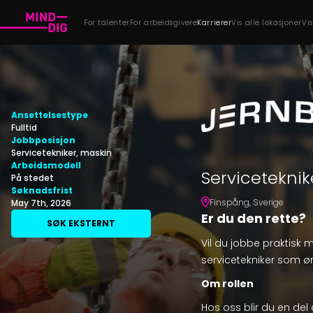
For talenter
For arbeidsgivere
Karrierer
Vis alle lokasjoner
Vi
Ansettelsestype
Fulltid
Jobbposisjon
Servicetekniker, maskin
Arbeidsmodell
Serviceteknik
På stedet
Søknadsfrist
Finspång
,
Sverige
May 7th, 2026
Er du den rette?
SØK EKSTERNT
Vil du jobbe praktisk m
servicetekniker som ø
Om rollen
Hos oss blir du en del 