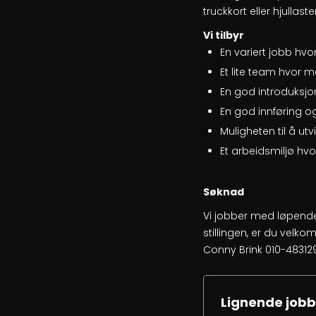
truckkort eller hjullaste
Vi tilbyr
En variert jobb hv
Et lite team hvor 
En god introduksjo
En god innføring o
Muligheten til å utv
Et arbeidsmiljø hvo
Søknad
Vi jobber med løpende
stillingen, er du velko
Conny Brink 010-48312
Lignende jobb