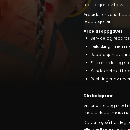
reparasjon av hovedsak
Arbeidet er variert og
reparasjoner.
Arbeidsoppgaver
Service og reparasj
Feilsøking innen m
Reparasjon av tunge
Forkontroller og si
Kundekontakt i fo
Bestillinger av res
Din bakgrunn
Vi ser etter deg med 
med anleggsmaskiner
Du kan også ha tilegn
eller vedlikeholde kjør