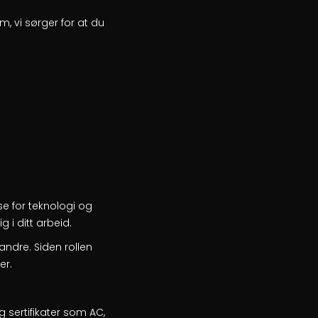
, vi sørger for at du
se for teknologi og
g i ditt arbeid.
ndre. Siden rollen
er.
 sertifikater som AC,