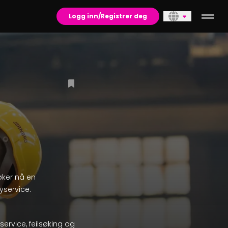
Logg inn/Registrer deg
søker nå en
yservice.
service, feilsøking og