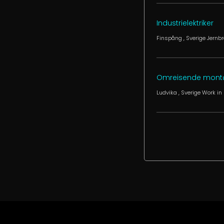
Industrielektriker
Finspång
, Sverige
Jernbr
Omreisende montør 
Ludvika
, Sverige
Work in