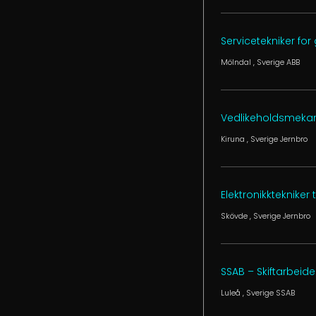
Servicetekniker for
Mölndal
, Sverige
ABB
Vedlikeholdsmekanik
Kiruna
, Sverige
Jernbro
Elektronikktekniker
Skövde
, Sverige
Jernbro
SSAB – Skiftarbeid
Luleå
, Sverige
SSAB