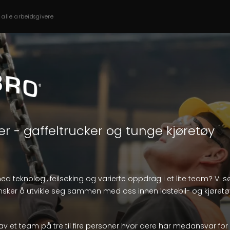
s alle arbeidsgivere
er - gaffeltrucker og tunge kjøretøy
ed teknologi, feilsøking og varierte oppdrag i et lite team? Vi 
nsker å utvikle seg sammen med oss innen lastebil- og kjøretø
av et team på tre til fire personer hvor dere har medansvar for 