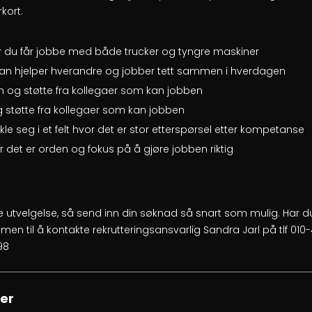
rkort.
or du får jobbe med både trucker og tyngre maskiner
man hjelper hverandre og jobber tett sammen i hverdagen
n og støtte fra kollegaer som kan jobben
g støtte fra kollegaer som kan jobben
ikle seg i et felt hvor det er stor etterspørsel etter kompetanse
r det er orden og fokus på å gjøre jobben riktig
 utvelgelse, så send inn din søknad så snart som mulig. Har
mmen til å kontakte rekrutteringsansvarlig Sandra Jarl på tlf 010-
98
er