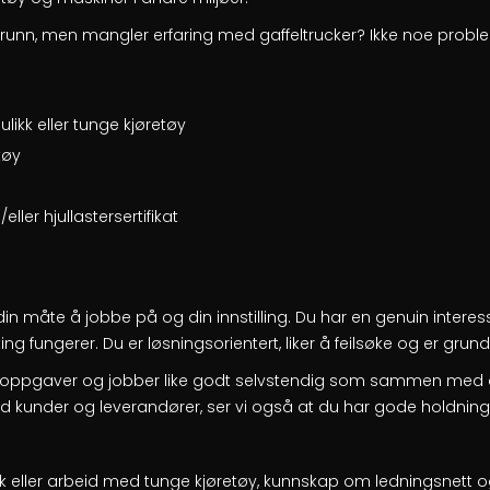
unn, men mangler erfaring med gaffeltrucker? Ikke noe problem
likk eller tunge kjøretøy
tøy
/eller hjullastersertifikat
 din måte å jobbe på og din innstilling. Du har en genuin interes
ing fungerer. Du er løsningsorientert, liker å feilsøke og er grundi
e oppgaver og jobber like godt selvstendig som sammen med a
 kunder og leverandører, ser vi også at du har gode holdning
k eller arbeid med tunge kjøretøy, kunnskap om ledningsnett og