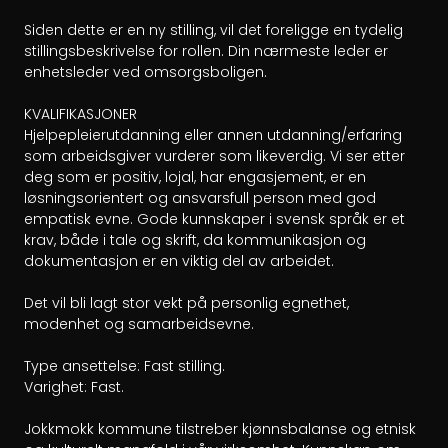
Siden dette er en ny stilling, vil det foreligge en tydelig 
stillingsbeskrivelse for rollen. Din nærmeste leder er 
enhetsleder ved omsorgsboligen.

KVALIFIKASJONER

Hjelpepleierutdanning eller annen utdanning/erfaring 
som arbeidsgiver vurderer som likeverdig. Vi ser etter 
deg som er positiv, lojal, har engasjement, er en 
løsningsorientert og ansvarsfull person med god 
empatisk evne. Gode kunnskaper i svensk språk er et 
krav, både i tale og skrift, da kommunikasjon og 
dokumentasjon er en viktig del av arbeidet.

Det vil bli lagt stor vekt på personlig egnethet, 
modenhet og samarbeidsevne.

Type ansettelse: Fast stilling.

Varighet: Fast.

Jokkmokk kommune tilstreber kjønnsbalanse og etnisk 