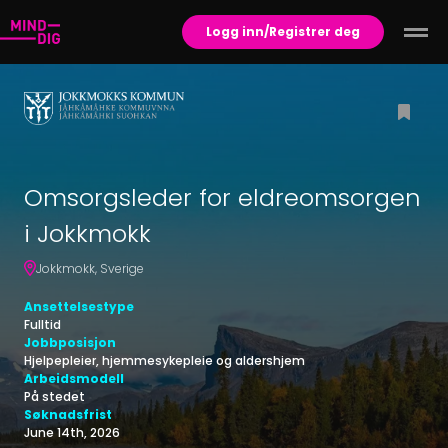
Logg inn/Registrer deg
Omsorgsleder for eldreomsorgen
i Jokkmokk
Jokkmokk
,
Sverige
Ansettelsestype
Fulltid
Jobbposisjon
Hjelpepleier, hjemmesykepleie og aldershjem
Arbeidsmodell
På stedet
Søknadsfrist
June 14th, 2026