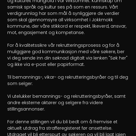
og kulturelt mangfold i vår virksomhet. Kunnskap om 
samisk språk og kultur ses på som en ressurs. Vårt 
verdigrunnlag har som mål å synliggjøre de verdier 
som skal gjennomsyre all virksomhet i Jokkmokk 
kommune, der våre stikkord er respekt, likeverd, ansvar, 
mot, engasjement og kompetanse.

For å kvalitetssikre vår rekrutteringsprosess og for å 
muliggjøre god kommunikasjon med våre søkere, ber 
vi deg sende inn din søknad digitalt via lenken "Søk her" 
og ikke via e-post eller papirformat.

Til bemannings-, vikar- og rekrutteringsbyråer og til deg 
som selger:

Vi utelukker bemannings- og rekrutteringsbyråer, samt 
andre eksterne aktører og selgere fra videre 
stillingsannonser.

For denne stillingen vil du bli bedt om å fremvise et 
aktuelt utdrag fra strafferegisteret før ansettelse. 
Utdraget vil bli etterspurt av søkeren og vil bli lagt igjen 