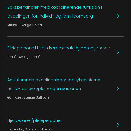
Saksbehandler med koordinerende funksjon i
avdelingen for individ- og familieomsorg
Kiruna
, Sverige
Kiruna
Pleiepersonell til din kommunale hjemmetjeneste
Umeå
, Sverige
Umeå
Assisterende avdelingsleder for sykepleierne i
helse- og sykepleieorganisasjonen
Gällivare
, Sverige
Gällivare
Hjelpepleier/pleiepersonell
Jokkmokk
, Sverige
Jokkmokk