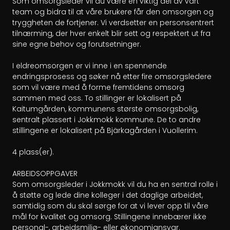
Som omsorgsleder vil du være en viktig del av vårt 
team og bidra til at våre brukere får den omsorgen og 
tryggheten de fortjener. Vi verdsetter en personsentrert 
tilnærming, der hver enkelt blir sett og respektert ut fra 
sine egne behov og forutsetninger.

I eldreomsorgen er vi inne i en spennende 
endringsprosess og søker nå etter fire omsorgsledere 
som vil være med å forme fremtidens omsorg 
sammen med oss. To stillinger er lokalisert på 
Kaitumgården, kommunens største omsorgsbolig, 
sentralt plassert i Jokkmokk kommune. De to andre 
stillingene er lokalisert på Bjärkagården i Vuollerim.

4 plass(er).

ARBEIDSOPPGAVER

Som omsorgsleder i Jokkmokk vil du ha en sentral rolle i 
å støtte og lede dine kolleger i det daglige arbeidet, 
samtidig som du skal sørge for at vi lever opp til våre 
mål for kvalitet og omsorg. Stillingene innebærer ikke 
personal-, arbeidsmiljø- eller økonomiansvar.
