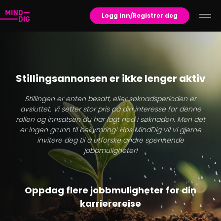
Logg inn/Registrer deg
Stillingsannonsen er ikke lenger aktiv
Stillingen er enten besatt, eller søknadsperioden er
avsluttet. Vi setter stor pris på din interesse for denne
rollen og innsatsen du har lagt ned i søknaden. Men det
er ingen grunn til bekymring! Hos MindDig vil vi gjerne
invitere deg til å utforske andre spennende
jobbmuligheter!
Oppdag flere jobbmuligheter for din
karrierereise