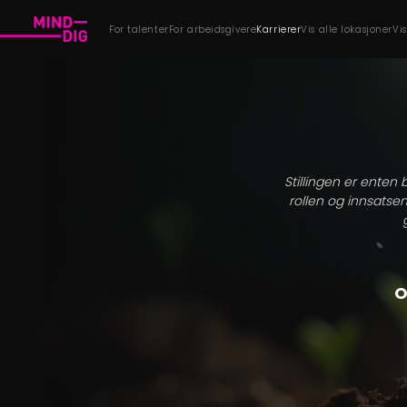
For talenter
For arbeidsgivere
Karrierer
Vis alle lokasjoner
Vi
Stillingen er enten 
rollen og innsatsen
O