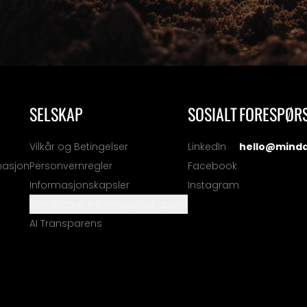
SELSKAP
SOSIALT
FORESPØR
Vilkår og Betingelser
LinkedIn
hello@mind
masjon
Personvernregler
Facebook
Informasjonskapsler
Instagram
Administrer informasjonskapsler
AI Transparens