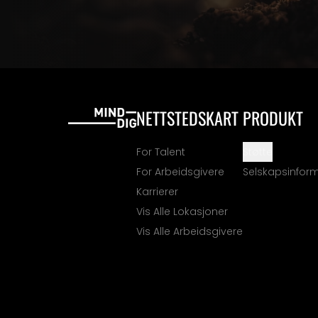
NETTSTEDSKART
PRODUKT
For Talent
Støtte
For Arbeidsgivere
Selskapsinfor
Karrierer
Vis Alle Lokasjoner
Vis Alle Arbeidsgivere