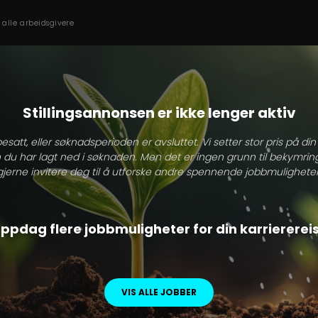
s alle arbeidsgivere
Stillingsannonsen er ikke lenger aktiv
besatt, eller søknadsperioden er avsluttet. Vi setter stor pris på di
 du har lagt ned i søknaden. Men det er ingen grunn til bekymring
gjerne invitere deg til å utforske andre spennende jobbmuligheter
ppdag flere jobbmuligheter for din karriererei
VIS ALLE JOBBER