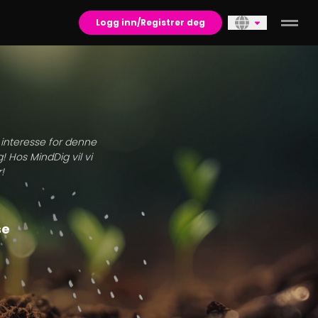
Logg inn/Registrer deg
n interesse for denne
! Hos MindDig vil vi
!
se