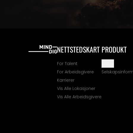
NETTSTEDSKART
PRODUKT
For Talent
Støtte
For Arbeidsgivere
Selskapsinfor
Karrierer
Vis Alle Lokasjoner
Vis Alle Arbeidsgivere