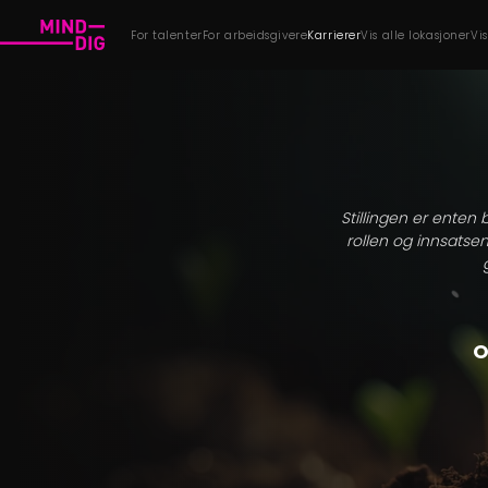
For talenter
For arbeidsgivere
Karrierer
Vis alle lokasjoner
Vi
Stillingen er enten 
rollen og innsatsen
O