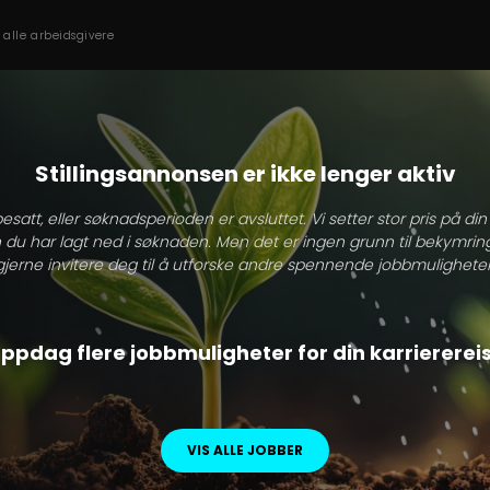
s alle arbeidsgivere
Stillingsannonsen er ikke lenger aktiv
besatt, eller søknadsperioden er avsluttet. Vi setter stor pris på di
 du har lagt ned i søknaden. Men det er ingen grunn til bekymring
gjerne invitere deg til å utforske andre spennende jobbmuligheter
ppdag flere jobbmuligheter for din karriererei
VIS ALLE JOBBER