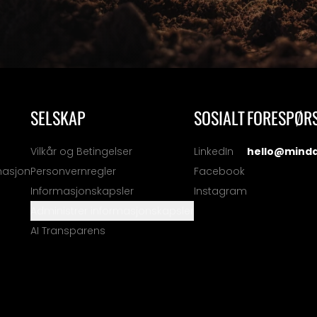
SELSKAP
SOSIALT
FORESPØR
Vilkår og Betingelser
LinkedIn
hello@mind
masjon
Personvernregler
Facebook
Informasjonskapsler
Instagram
Administrer informasjonskapsler
AI Transparens