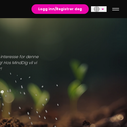
Logg inn/Registrer deg
n interesse for denne
! Hos MindDig vil vi
!
se