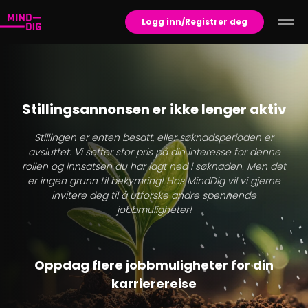
Logg inn/Registrer deg
Stillingsannonsen er ikke lenger aktiv
Stillingen er enten besatt, eller søknadsperioden er
avsluttet. Vi setter stor pris på din interesse for denne
rollen og innsatsen du har lagt ned i søknaden. Men det
er ingen grunn til bekymring! Hos MindDig vil vi gjerne
invitere deg til å utforske andre spennende
jobbmuligheter!
Oppdag flere jobbmuligheter for din
karrierereise