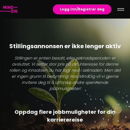
Logg inn/Registrer deg
Stillingsannonsen er ikke lenger aktiv
Stillingen er enten besatt, eller søknadsperioden er
avsluttet. Vi setter stor pris på din interesse for denne
rollen og innsatsen du har lagt ned i søknaden. Men det
er ingen grunn til bekymring! Hos MindDig vil vi gjerne
invitere deg til å utforske andre spennende
jobbmuligheter!
Oppdag flere jobbmuligheter for din
karrierereise