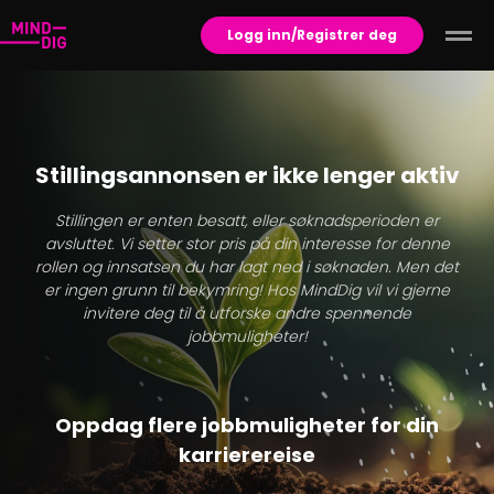
Logg inn/Registrer deg
Stillingsannonsen er ikke lenger aktiv
Stillingen er enten besatt, eller søknadsperioden er
avsluttet. Vi setter stor pris på din interesse for denne
rollen og innsatsen du har lagt ned i søknaden. Men det
er ingen grunn til bekymring! Hos MindDig vil vi gjerne
invitere deg til å utforske andre spennende
jobbmuligheter!
Oppdag flere jobbmuligheter for din
karrierereise