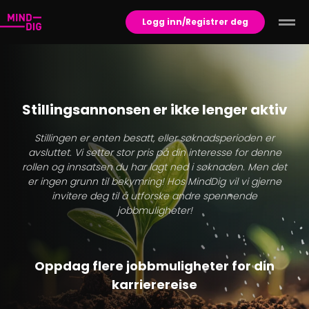
Logg inn/Registrer deg
Stillingsannonsen er ikke lenger aktiv
Stillingen er enten besatt, eller søknadsperioden er
avsluttet. Vi setter stor pris på din interesse for denne
rollen og innsatsen du har lagt ned i søknaden. Men det
er ingen grunn til bekymring! Hos MindDig vil vi gjerne
invitere deg til å utforske andre spennende
jobbmuligheter!
Oppdag flere jobbmuligheter for din
karrierereise