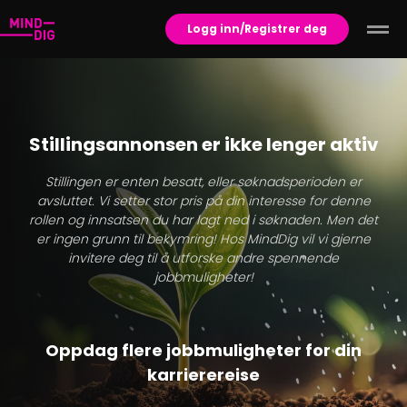
Logg inn/Registrer deg
Stillingsannonsen er ikke lenger aktiv
Stillingen er enten besatt, eller søknadsperioden er
avsluttet. Vi setter stor pris på din interesse for denne
rollen og innsatsen du har lagt ned i søknaden. Men det
er ingen grunn til bekymring! Hos MindDig vil vi gjerne
invitere deg til å utforske andre spennende
jobbmuligheter!
Oppdag flere jobbmuligheter for din
karrierereise