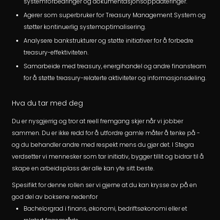
systemforbedringer og dokumentasjonsoppdateringer.
Agerer som superbruker for Treasury Management System og
støtter kontinuerlig systemoptimalisering.
Analysere bankstrukturer og støtte initiativer for å forbedre
treasury-effektiviteten.
Samarbeide med treasury, energihandel og andre finansteam
for å støtte treasury-relaterte aktiviteter og informasjonsdeling.
Hva du tar med deg
Du er nysgjerrig og tror at reell fremgang skjer når vi jobber
sammen. Du er ikke redd for å utfordre gamle måter å tenke på -
og du behandler andre med respekt mens du gjør det. I Stegra
verdsetter vi mennesker som tar initiativ, bygger tillit og bidrar til å
skape en arbeidsplass der alle kan yte sitt beste.
Spesifikt for denne rollen ser vi gjerne at du kan krysse av på en
god del av boksene nedenfor
Bachelorgrad i finans, økonomi, bedriftsøkonomi eller et