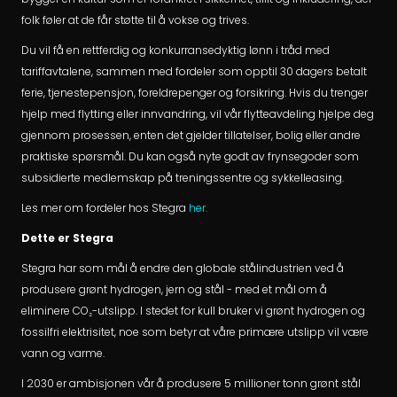
folk føler at de får støtte til å vokse og trives.
Du vil få en rettferdig og konkurransedyktig lønn i tråd med
tariffavtalene, sammen med fordeler som opptil 30 dagers betalt
ferie, tjenestepensjon, foreldrepenger og forsikring. Hvis du trenger
hjelp med flytting eller innvandring, vil vår flytteavdeling hjelpe deg
gjennom prosessen, enten det gjelder tillatelser, bolig eller andre
praktiske spørsmål. Du kan også nyte godt av frynsegoder som
subsidierte medlemskap på treningssentre og sykkelleasing.
Les mer om fordeler hos Stegra
her.
Dette er Stegra
Stegra har som mål å endre den globale stålindustrien ved å
produsere grønt hydrogen, jern og stål - med et mål om å
eliminere CO₂-utslipp. I stedet for kull bruker vi grønt hydrogen og
fossilfri elektrisitet, noe som betyr at våre primære utslipp vil være
vann og varme.
I 2030 er ambisjonen vår å produsere 5 millioner tonn grønt stål