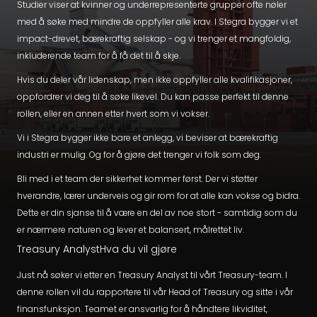
Studier viser at kvinner og underrepresenterte grupper ofte nøler
med å søke med mindre de oppfyller alle krav. I Stegra bygger vi et
impact-drevet, bærekraftig selskap - og vi trenger et mangfoldig,
inkluderende team for å få det til å skje.
Hvis du deler vår lidenskap, men ikke oppfyller alle kvalifikasjoner,
oppfordrer vi deg til å søke likevel. Du kan passe perfekt til denne
rollen, eller en annen etter hvert som vi vokser.
Vi i Stegra bygger ikke bare et anlegg, vi beviser at bærekraftig
industri er mulig. Og for å gjøre det trenger vi folk som deg.
Bli med i et team der sikkerhet kommer først. Der vi støtter
hverandre, lærer underveis og gir rom for at alle kan vokse og bidra.
Dette er din sjanse til å være en del av noe stort - samtidig som du
er nærmere naturen og lever et balansert, målrettet liv.
Treasury AnalystHva du vil gjøre
Just nå søker vi etter en Treasury Analyst til vårt Treasury-team. I
denne rollen vil du rapportere til vår Head of Treasury og sitte i vår
finansfunksjon. Teamet er ansvarlig for å håndtere likviditet,