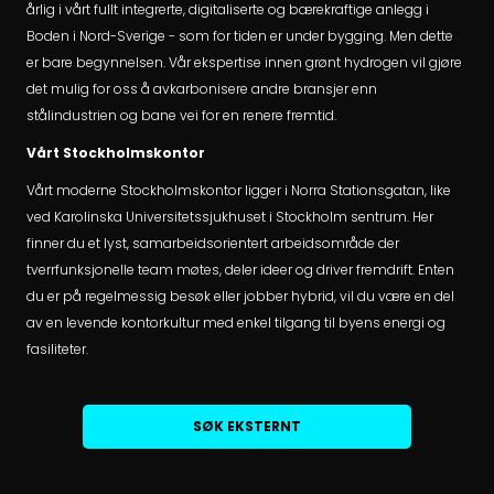
årlig i vårt fullt integrerte, digitaliserte og bærekraftige anlegg i
Boden i Nord-Sverige - som for tiden er under bygging. Men dette
er bare begynnelsen. Vår ekspertise innen grønt hydrogen vil gjøre
det mulig for oss å avkarbonisere andre bransjer enn
stålindustrien og bane vei for en renere fremtid.
Vårt Stockholmskontor
Vårt moderne Stockholmskontor ligger i Norra Stationsgatan, like
ved Karolinska Universitetssjukhuset i Stockholm sentrum. Her
finner du et lyst, samarbeidsorientert arbeidsområde der
tverrfunksjonelle team møtes, deler ideer og driver fremdrift. Enten
du er på regelmessig besøk eller jobber hybrid, vil du være en del
av en levende kontorkultur med enkel tilgang til byens energi og
fasiliteter.
SØK EKSTERNT