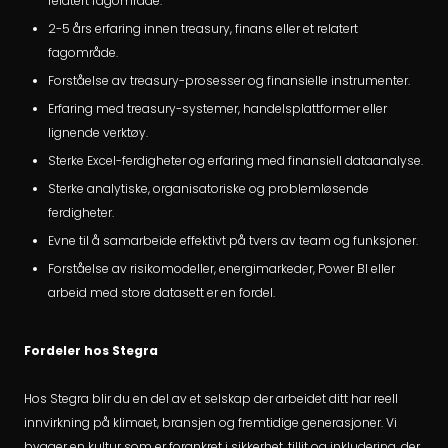
relatert fagområde.
2-5 års erfaring innen treasury, finans eller et relatert
fagområde.
Forståelse av treasury-prosesser og finansielle instrumenter.
Erfaring med treasury-systemer, handelsplattformer eller
lignende verktøy.
Sterke Excel-ferdigheter og erfaring med finansiell dataanalyse.
Sterke analytiske, organisatoriske og problemløsende
ferdigheter.
Evne til å samarbeide effektivt på tvers av team og funksjoner.
Forståelse av risikomodeller, energimarkeder, Power BI eller
arbeid med store datasett er en fordel.
Fordeler hos Stegra
Hos Stegra blir du en del av et selskap der arbeidet ditt har reell
innvirkning på klimaet, bransjen og fremtidige generasjoner. Vi
bygger en kultur som er forankret i sikkerhet, tillit og inkludering, der