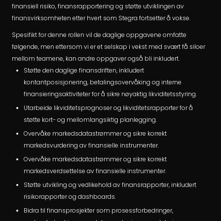
finansiell risiko, finansrapportering og støtte utviklingen av
finansvirksomheten etter hvert som Stegra fortsetter å vokse.
Spesifikt for denne rollen vil de daglige oppgavene omfatte
følgende, men ettersom vi er et selskap i vekst med svært få siloer
mellom teamene, kan andre oppgaver også bli inkludert.
Støtte den daglige finansdriften, inkludert
kontantposisjonering, betalingsovervåking og interne
finansieringsaktiviteter for å sikre nøyaktig likviditetsstyring.
Utarbeide likviditetsprognoser og likviditetsrapporter for å
støtte kort- og mellomlangsiktig planlegging.
Overvåke markedsdatastrømmer og sikre korrekt
markedsvurdering av finansielle instrumenter.
Overvåke markedsdatastrømmer og sikre korrekt
markedsverdsettelse av finansielle instrumenter.
Støtte utvikling og vedlikehold av finansrapporter, inkludert
risikorapporter og dashboards.
Bidra til finansprosjekter som prosessforbedringer,