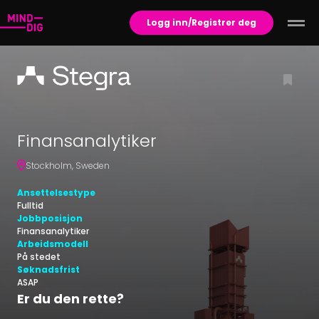
Logg inn/Registrer deg
Finansanalytiker
Stockholm
,
Sweden
Ansettelsestype
Fulltid
Jobbposisjon
Finansanalytiker
Arbeidsmodell
På stedet
Søknadsfrist
ASAP
Er du den rette?