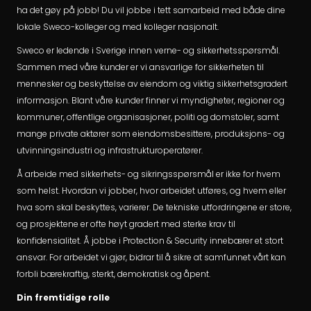
ha det gøy på jobb! Du vil jobbe i tett samarbeid med både dine
lokale Sweco-kolleger og med kolleger nasjonalt.
Sweco er ledende i Sverige innen verne- og sikkerhetsspørsmål.
Sammen med våre kunder er vi ansvarlige for sikkerheten til
mennesker og beskyttelse av eiendom og viktig sikkerhetsgradert
informasjon. Blant våre kunder finner vi myndigheter, regioner og
kommuner, offentlige organisasjoner, politi og domstoler, samt
mange private aktører som eiendomsbesittere, produksjons- og
utvinningsindustri og infrastrukturoperatører.
Å arbeide med sikkerhets- og sikringsspørsmål er ikke for hvem
som helst. Hvordan vi jobber, hvor arbeidet utføres, og hvem eller
hva som skal beskyttes, varierer. De tekniske utfordringene er store,
og prosjektene er ofte høyt gradert med sterke krav til
konfidensialitet. Å jobbe i Protection & Security innebærer et stort
ansvar. For arbeidet vi gjør, bidrar til å sikre at samfunnet vårt kan
forbli bærekraftig, sterkt, demokratisk og åpent.
Din fremtidige rolle