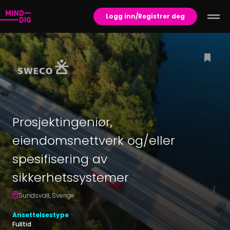
Logg inn/Registrer deg
Prosjektingeniør,
eiendomsnettverk og/eller
spesifisering av
sikkerhetssystemer
Sundsvall
,
Sverige
Ansettelsestype
Fulltid