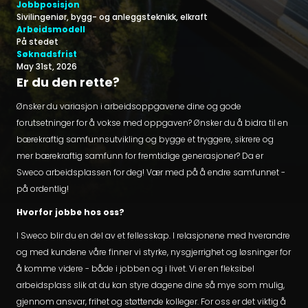
Jobbposisjon
Sivilingeniør, bygg- og anleggsteknikk, elkraft
Arbeidsmodell
På stedet
Søknadsfrist
May 31st, 2026
Er du den rette?
Ønsker du variasjon i arbeidsoppgavene dine og gode
forutsetninger for å vokse med oppgaven? Ønsker du å bidra til en
bærekraftig samfunnsutvikling og bygge et tryggere, sikrere og
mer bærekraftig samfunn for fremtidige generasjoner? Da er
Sweco arbeidsplassen for deg! Vær med på å endre samfunnet -
på ordentlig!
Hvorfor jobbe hos oss?
I Sweco blir du en del av et fellesskap. I relasjonene med hverandre
og med kundene våre finner vi styrke, nysgjerrighet og løsninger for
å komme videre - både i jobben og i livet. Vi er en fleksibel
arbeidsplass slik at du kan styre dagene dine så mye som mulig,
gjennom ansvar, frihet og støttende kolleger. For oss er det viktig å