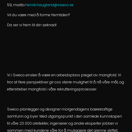
59, mailto:
henrik.haugland@sweco.se
Vil du være med å forme fremtiden?
Da ser vi frem til din søknad!
Vi i Sweco ønsker å være en arbeidsplass preget av mangfold. Vi
tror at flere perspektiver gir oss større mulighet til å nå våre mål, og
etterstreber mangfold i våre rekrutteringsprosesser.
Sweco planlegger og designer morgendagens bærekraftige
samfunn og byer. Med utgangspunkt i den samlede kunnskapen
til våre 23 000 arkitekter, ingeniører og andre eksperter jobber vi
sammen med kundene våre for å muliggjøre det grønne skiftet,