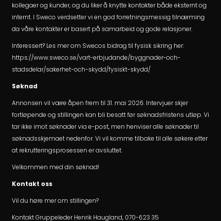
kollegaer og kunder, og du liker å knytte kontakter både eksternt og
internt. I Sweco verdsetter vi en god forretningsmessig tilnærming
da våre kontakter er basert på samarbeid og gode relasjoner.
Interessert? Les mer om Swecos bidrag til fysisk sikring her:
https://www.sweco.se/vart-erbjudande/byggnader-och-
stadsdelar/sakerhet-och-skydd/fysiskt-skydd/
Søknad
Annonsen vil være åpen frem til 31. mai 2026. Intervjuer skjer
fortløpende og stillingen kan bli besatt før søknadsfristens utløp. Vi
tar ikke imot søknader via e-post, men henviser alle søknader til
søknadsskjemaet nedenfor. Vi vil komme tilbake til alle søkere etter
at rekrutteringsprosessen er avsluttet.
Velkommen med din søknad!
Kontakt oss
Vil du høre mer om stillingen?
Kontakt Gruppeleder Henrik Haugland, 070-623 35