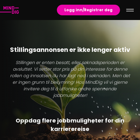
Logg inn/Registrer deg
Stillingsannonsen er ikke lenger aktiv
Stillingen er enten besatt, eller søknadsperioden er
avsluttet. Vi setter stor pris på din interesse for denne
rollen og innsatsen du har lagt ned i søknaden. Men det
er ingen grunn til bekymring! Hos MindDig vil vi gjerne
invitere deg til å utforske andre spennende
jobbmuligheter!
Oppdag flere jobbmuligheter for din
karrierereise