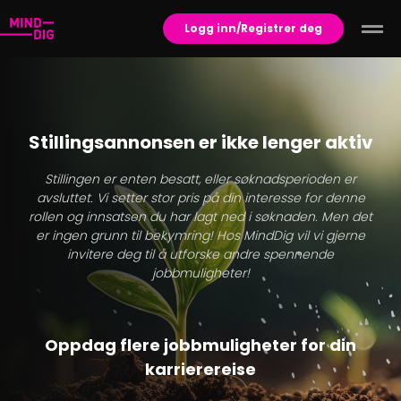
Logg inn/Registrer deg
Stillingsannonsen er ikke lenger aktiv
Stillingen er enten besatt, eller søknadsperioden er
avsluttet. Vi setter stor pris på din interesse for denne
rollen og innsatsen du har lagt ned i søknaden. Men det
er ingen grunn til bekymring! Hos MindDig vil vi gjerne
invitere deg til å utforske andre spennende
jobbmuligheter!
Oppdag flere jobbmuligheter for din
karrierereise