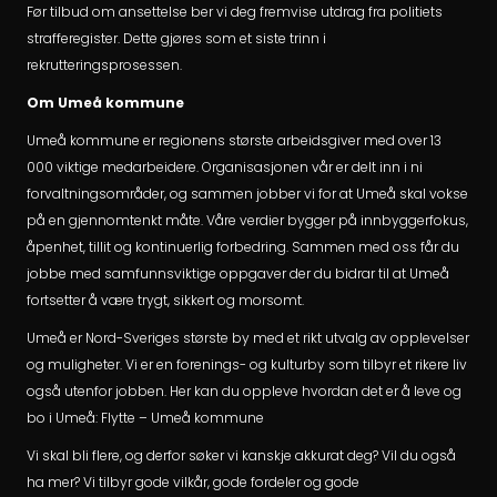
Før tilbud om ansettelse ber vi deg fremvise utdrag fra politiets
strafferegister. Dette gjøres som et siste trinn i
rekrutteringsprosessen.
Om Umeå kommune
Umeå kommune er regionens største arbeidsgiver med over 13
000 viktige medarbeidere. Organisasjonen vår er delt inn i ni
forvaltningsområder, og sammen jobber vi for at Umeå skal vokse
på en gjennomtenkt måte. Våre verdier bygger på innbyggerfokus,
åpenhet, tillit og kontinuerlig forbedring. Sammen med oss får du
jobbe med samfunnsviktige oppgaver der du bidrar til at Umeå
fortsetter å være trygt, sikkert og morsomt.
Umeå er Nord-Sveriges største by med et rikt utvalg av opplevelser
og muligheter. Vi er en forenings- og kulturby som tilbyr et rikere liv
også utenfor jobben. Her kan du oppleve hvordan det er å leve og
bo i Umeå: Flytte – Umeå kommune
Vi skal bli flere, og derfor søker vi kanskje akkurat deg? Vil du også
ha mer? Vi tilbyr gode vilkår, gode fordeler og gode