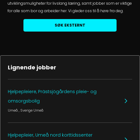
utviklingsmuligheter for livslang læring, samt jobber som er viktige
for alle som bor og arbeider her. Vi gleder oss til å høre fra deg.
SØK EKSTERNT
Lignende jobber
Hjelpepleiere, Prästsjögårdens pleie- og
omsorgsbolig
Umeå
, Sverige
Umeå
Hjelpepleier, Umeå nord korttidssenter