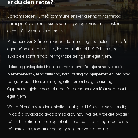
Er du den rette?
Eldreomsorgen i Umeå kommune ønsker, gjennom nærhet og
samspill, å være en ressurs som frigjør og styrker menneskers
evne til å leve et selvstendig liv.
Personer over 18 år som ikke kan komme seg til et helsesenter på
egen hånd eller med hjelp, kan ha mulighet til å få helse- og
sykepleie samt rehabilitering/habilitering i sitt eget hjem.
Helse- og sykepleie i hjemmet har ansvar for hjemmesykepleie,
hjemmebesøk, rehabilitering, habilitering og hjelpemidler i ordinær
bolig, inkludert forskrivning og attester for boligtilpasning.
Oppdraget gjelder døgnet rundt for personer over 18 år som bor i
eget hjem.
Vårt mål er å styrke den enkeltes mulighet til å leve et selvstendig
liv og å tilby god og trygg omsorg av høy kvalitet. Arbeidet bygger
på en helsefremmende og rehabiliterende tilnærming, med fokus
på deltakelse, koordinering og tydelig ansvarsfordeling.