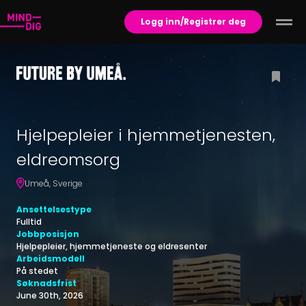
Logg inn/Registrer deg
Hjelpepleier i hjemmetjenesten,
eldreomsorg
Umeå
,
Sverige
Ansettelsestype
Fulltid
Jobbposisjon
Hjelpepleier, hjemmetjeneste og eldresenter
Arbeidsmodell
På stedet
Søknadsfrist
June 30th, 2026