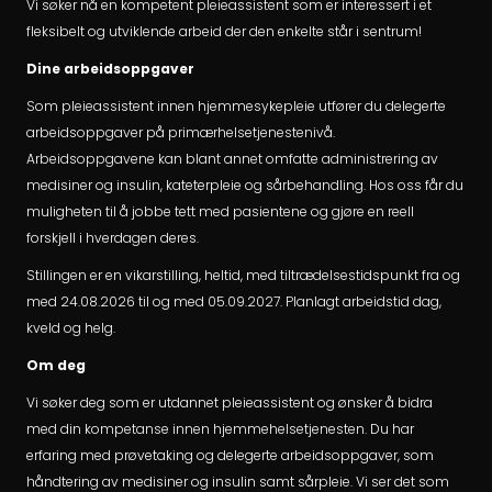
Vi søker nå en kompetent pleieassistent som er interessert i et
fleksibelt og utviklende arbeid der den enkelte står i sentrum!
Dine arbeidsoppgaver
Som pleieassistent innen hjemmesykepleie utfører du delegerte
arbeidsoppgaver på primærhelsetjenestenivå.
Arbeidsoppgavene kan blant annet omfatte administrering av
medisiner og insulin, kateterpleie og sårbehandling. Hos oss får du
muligheten til å jobbe tett med pasientene og gjøre en reell
forskjell i hverdagen deres.
Stillingen er en vikarstilling, heltid, med tiltrædelsestidspunkt fra og
med 24.08.2026 til og med 05.09.2027. Planlagt arbeidstid dag,
kveld og helg.
Om deg
Vi søker deg som er utdannet pleieassistent og ønsker å bidra
med din kompetanse innen hjemmehelsetjenesten. Du har
erfaring med prøvetaking og delegerte arbeidsoppgaver, som
håndtering av medisiner og insulin samt sårpleie. Vi ser det som