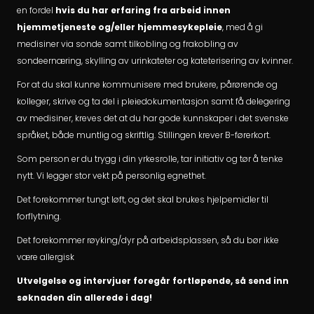
en fordel
hvis du har erfaring fra arbeid innen
hjemmetjeneste og/eller hjemmesykepleie
, med å gi
medisiner via sonde samt tilkobling og frakobling av
sondeernæring, skylling av urinkateter og kateterisering av kvinner.
For at du skal kunne kommunisere med brukere, pårørende og
kolleger, skrive og ta del i pleiedokumentasjon samt få delegering
av medisiner, kreves det at du har gode kunnskaper i det svenske
språket, både muntlig og skriftlig. Stillingen krever B-førerkort.
Som person er du trygg i din yrkesrolle, tar initiativ og tør å tenke
nytt. Vi legger stor vekt på personlig egnethet.
Det forekommer tungt løft, og det skal brukes hjelpemidler til
forflytning.
Det forekommer røyking/dyr på arbeidsplassen, så du bør ikke
være allergisk
Utvelgelse og intervjuer foregår fortløpende, så send inn
søknaden din allerede i dag!