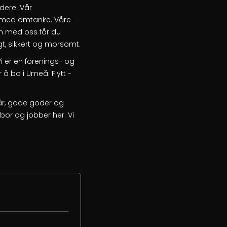
dere. Vår
se med omtanke. Våre
en med oss får du
t, sikkert og morsomt.
i er en forenings- og
 å bo i Umeå: Flytt -
ilkår, gode goder og
bor og jobber her. Vi