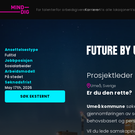
For talenter
For arbeidsgivere
Karrierer
Vis alle lokasjoner
Vi
Ansettelsestype
Fulltid
Jobbposisjon
Sosialarbeider
Arbeidsmodell
Prosjektlede
På stedet
Søknadsfrist
Umeå
,
Sverige
May 17th, 2026
Er du den rette?
SØK EKSTERNT
Umeå kommune
søke
gjennomføringen av 
behovsbasert og pers
Vil du lede samskapin