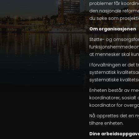
problemer får koordine
den nasjonale reform
du søke som prosjektle
Om organisasjonen
Støtte- og omsorgsfor
funksjonshemmedeomsor
at mennesker skal kunn
I forvaltningen er det 
systematisk kvalitetsa
systematiske kvalitetsa
Enheten består av med
koordinatorer, sosialt
koordinator for overga
Nå opprettes det en n
tilhøre enheten.
Dine arbeidsoppgav