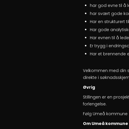
har god evne til 
har svært gode kom
Har en strukturert 
Har gode analytiske
Har evnen til å led
Er trygg i endrings
Har et brennende 
Velkommen med din søk
direkte i søknadsskje
Øvrig
Stillingen er en prosje
forlengelse.
Følg Umeå kommune p
Om Umeå kommune