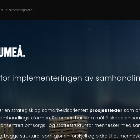
s alle arbeidsgivere
r for implementeringen av samhandli
r en strategisk og samarbeidsorientert
prosjektleder
som øns
samhandlingsreformen. Reformen har som mål å skape en s
onsentrert omsorgs- og støttestruktur for mennesker med sam
g, bygge strukturer som gjør en forskjell og bidra til at men