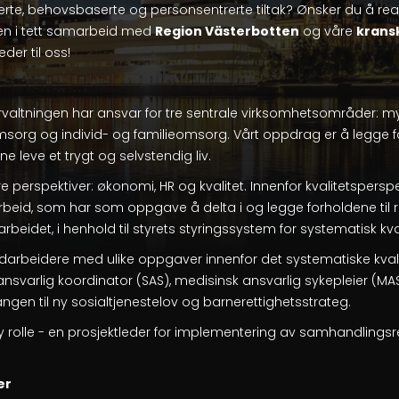
rte, behovsbaserte og personsentrerte tiltak? Ønsker du å real
en i tett samarbeid med
Region Västerbotten
og våre
kran
der til oss!
valtningen har ansvar for tre sentrale virksomhetsområder: m
g og individ- og familieomsorg. Vårt oppdrag er å legge forh
e leve et trygt og selvstendig liv.
tre perspektiver: økonomi, HR og kvalitet. Innenfor kvalitetsperspe
rbeid, som har som oppgave å delta i og legge forholdene til re
rbeidet, i henhold til styrets styringssystem for systematisk kv
arbeidere med ulike oppgaver innenfor det systematiske kvali
 ansvarlig koordinator (SAS), medisinsk ansvarlig sykepleier (MA
ngen til ny sosialtjenestelov og barnerettighetsstrateg.
y rolle - en prosjektleder for implementering av samhandlings
er