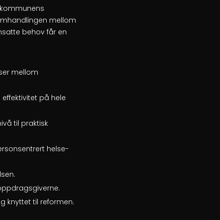
opp kommunens
 samhandlingen mellom
satte behov får en
sser mellom
fektivitet på hele
vå til praktisk
ersonsentrert helse-
lsen.
 oppdragsgiverne.
knyttet til reformen.