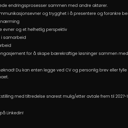
å lede endringsprosesser sammen med andre aktører.
munikasjonsevner og trygghet i å presentere og forankre bes
tilnærming
 evner og et helhetlig perspektiv
e i samarbeid
arbeid
engasjement for å skape bærekraftige løsninger sammen me
nad! Du kan enten legge ved CV og personlig brev eller fylle 
maet.
ktstilling med tiltredelse snarest mulig/etter avtale frem til 2027
å Linkedin!