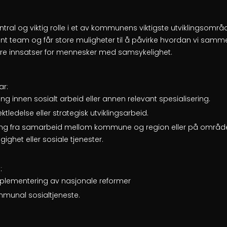
ntral og viktig rolle i et av kommunens viktigste utviklingsområde
t team og får store muligheter til å påvirke hvordan vi samm
ikre innsatser for mennesker med samsykelighet.
ar:
 innen sosialt arbeid eller annen relevant spesialisering.
ktledelse eller strategisk utviklingsarbeid.
ng fra samarbeid mellom kommune og region eller på områder k
ighet eller sosiale tjenester.
:
plementering av nasjonale reformer
ommunal sosialtjeneste.