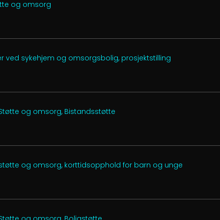
tøtte og omsorg
r ved sykehjem og omsorgsbolig, prosjektstilling
 Støtte og omsorg, Bistandsstøtte
 støtte og omsorg, korttidsopphold for barn og unge
 Støtte og omsorg, Boligstøtte