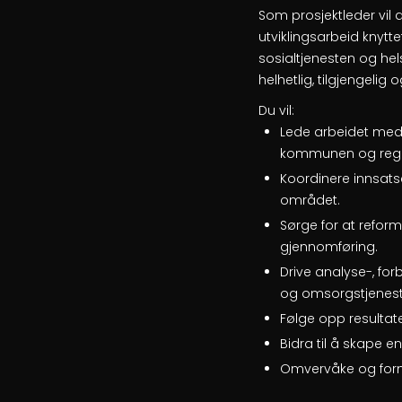
Som prosjektleder vil
utviklingsarbeid knyt
sosialtjenesten og h
helhetlig, tilgjengelig 
Du vil:
Lede arbeidet med 
kommunen og regi
Koordinere innsat
området.
Sørge for at reform
gjennomføring.
Drive analyse-, fo
og omsorgstjenest
Følge opp resultate
Bidra til å skape 
Omvervåke og formi