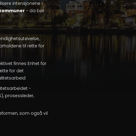
isere intensjonene i
skommuner
- da bør
yndighetsutøvelse,
oldene til rette for
ktivet finnes Enhet for
tte for det
alitetsarbeid
tetsarbeidet -
S), prosessleder,
reformen, som også vil