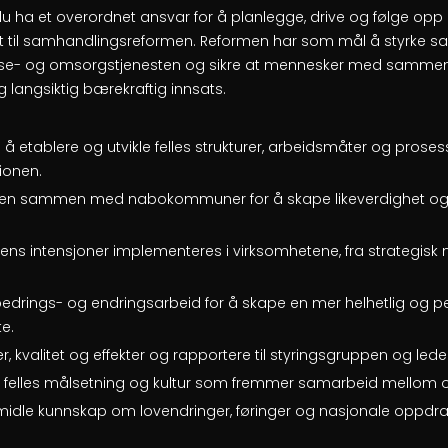
 du ha et overordnet ansvar for å planlegge, drive og følge 
tet til samhandlingsreformen. Reformen har som mål å styrke
else- og omsorgstjenesten og sikre at mennesker med sammen
og langsiktig bærekraftig innsats.
å etablere og utvikle felles strukturer, arbeidsmåter og prose
onen.
sen sammen med nabokommuner for å skape likeverdighet og ef
ens intensjoner implementeres i virksomhetene, fra strategisk ni
rbedrings- og endringsarbeid for å skape en mer helhetlig og p
e.
r, kvalitet og effekter og rapportere til styringsgruppen og lede
en felles målsetning og kultur som fremmer samarbeid mellom
dle kunnskap om lovendringer, føringer og nasjonale oppdrag 