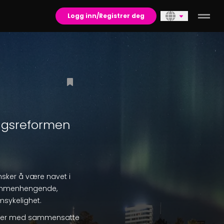
Logg inn/Registrer deg
ngsreformen
ker å være navet i
ammenhengende,
sykelighet.
nesker med sammensatte