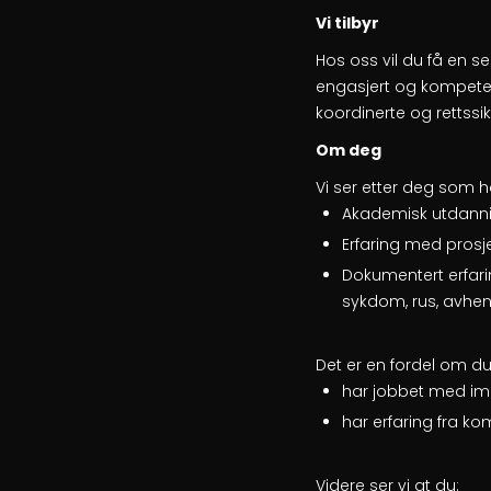
Vi tilbyr
Hos oss vil du få en se
engasjert og kompeten
koordinerte og rettss
Om deg
Vi ser etter deg som h
Akademisk utdanning
Erfaring med prosje
Dokumentert erfari
sykdom, rus, avheng
Det er en fordel om du
har jobbet med im
har erfaring fra k
Videre ser vi at du: