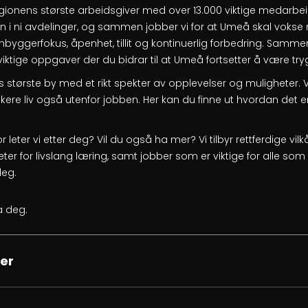
onens største arbeidsgiver med over 13.000 viktige medarbei
inn i ni avdelinger, og sammen jobber vi for at Umeå skal vok
nnbyggerfokus, åpenhet, tillit og kontinuerlig forbedring. Samm
tige oppgaver der du bidrar til at Umeå fortsetter å være tryg
største by med et rikt spekter av opplevelser og muligheter. V
rikere liv også utenfor jobben. Her kan du finne ut hvordan det er
for leter vi etter deg? Vil du også ha mer? Vi tilbyr rettferdige v
ter for livslang læring, samt jobber som er viktige for alle som 
deg.
ra deg.
er