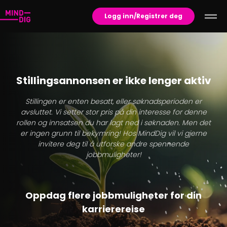
Logg inn/Registrer deg
Stillingsannonsen er ikke lenger aktiv
Stillingen er enten besatt, eller søknadsperioden er
avsluttet. Vi setter stor pris på din interesse for denne
rollen og innsatsen du har lagt ned i søknaden. Men det
er ingen grunn til bekymring! Hos MindDig vil vi gjerne
invitere deg til å utforske andre spennende
jobbmuligheter!
Oppdag flere jobbmuligheter for din
karrierereise