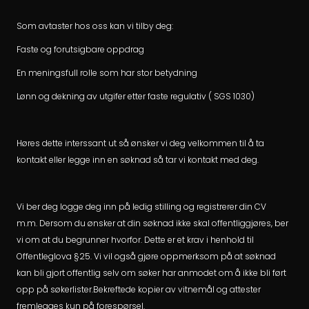
Som avtaster hos oss kan vi tilby deg:
Faste og forutsigbare oppdrag
En meningsfull rolle som har stor betydning
Lønn og dekning av utgifer etter faste regulativ ( SGS 1030)
Høres dette interssant ut så ønsker vi deg velkommen til å ta
kontakt eller legge inn en søknad så tar vi kontakt med deg.
Vi ber deg logge deg inn på ledig stilling og registrerer din CV
m.m. Dersom du ønsker at din søknad ikke skal offentliggjøres, ber
vi om at du begrunner hvorfor. Dette er et krav i henhold til
Offentleglova §25. Vi vil også gjøre oppmerksom på at søknad
kan bli gjort offentlig selv om søker har anmodet om å ikke bli ført
opp på søkerlister.Bekreftede kopier av vitnemål og attester
fremlegges kun på forespørsel.