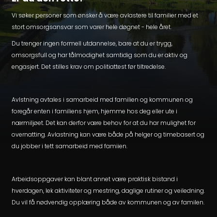
Vi søker personer som ønsker å være avlastere til familier med et
stort omsorgsansvar som varer hele døgnet - hele året.
Du trenger ingen formell utdannelse, bare at du er trygg,
omsorgsfull og har tålmodighet samtidig som du er aktiv og
engasjert. Det stilles krav om politiattest før tiltredelse.
Avlstning avtales i samarbeid med familien og kommunen og
foregår enten i familiens hjem, hjemme hos deg eller ute i
nærmiljøet. Det kan derfor være behov for at du har mulighet for
overnatting. Avlastning kan være både på helger og timebasert og
du jobber i tett samarbeid med famiien.
Arbeidsoppgaver kan blant annet være praktisk bistand i
hverdagen, lek aktiviteter og mestring, daglige rutiner og veiledning.
Du vil få nødvendig opplæring både av kommunen og av familen.