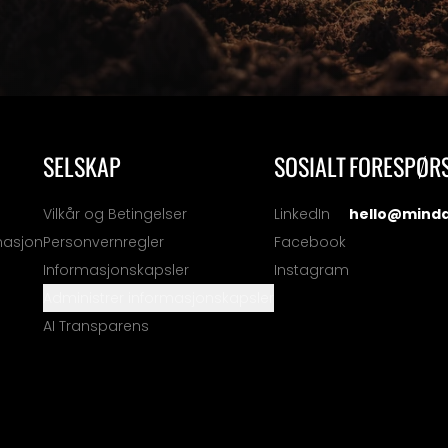
SELSKAP
SOSIALT
FORESPØR
Vilkår og Betingelser
LinkedIn
hello@mind
masjon
Personvernregler
Facebook
Informasjonskapsler
Instagram
Administrer informasjonskapsler
AI Transparens