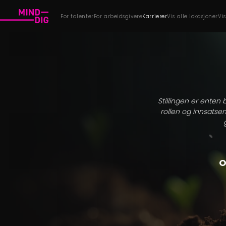
For talenter
For arbeidsgivere
Karrierer
Vis alle lokasjoner
Vi
Stillingen er enten 
rollen og innsatsen
O