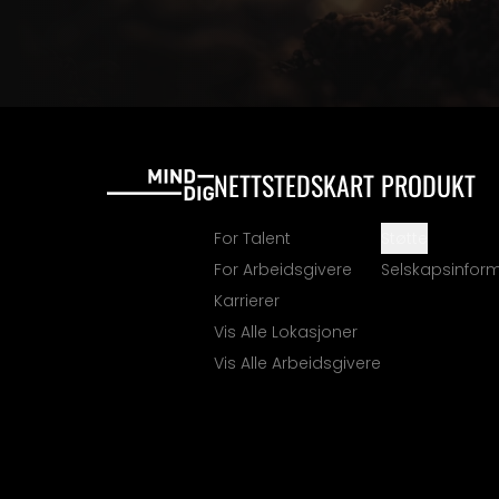
NETTSTEDSKART
PRODUKT
For Talent
Støtte
For Arbeidsgivere
Selskapsinfor
Karrierer
Vis Alle Lokasjoner
Vis Alle Arbeidsgivere