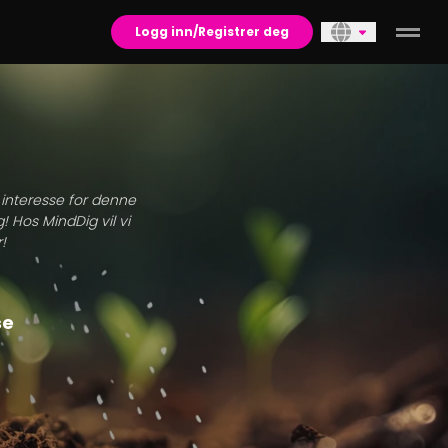
Logg inn/Registrer deg
n interesse for denne
! Hos MindDig vil vi
!
se