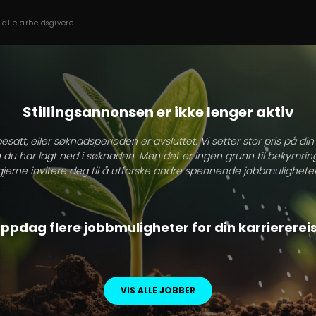
s alle arbeidsgivere
Stillingsannonsen er ikke lenger aktiv
besatt, eller søknadsperioden er avsluttet. Vi setter stor pris på di
 du har lagt ned i søknaden. Men det er ingen grunn til bekymring
gjerne invitere deg til å utforske andre spennende jobbmuligheter
ppdag flere jobbmuligheter for din karriererei
VIS ALLE JOBBER