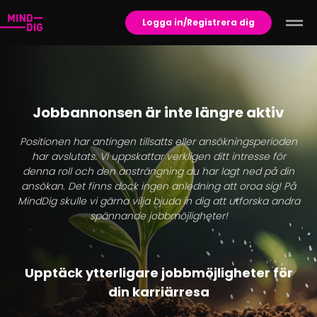
Logga in/Registrera dig
Jobbannonsen är inte längre aktiv
Positionen har antingen tillsatts eller ansökningsperioden
har avslutats. Vi uppskattar verkligen ditt intresse för
denna roll och den ansträngning du har lagt ned på din
ansökan. Det finns dock ingen anledning att oroa sig! På
MindDig skulle vi gärna vilja bjuda in dig att utforska andra
spännande jobbmöjligheter!
Upptäck ytterligare jobbmöjligheter för
din karriärresa