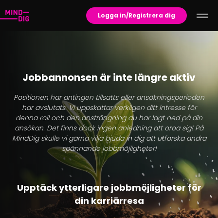
Logga in/Registrera dig
Jobbannonsen är inte längre aktiv
Positionen har antingen tillsatts eller ansökningsperioden
har avslutats. Vi uppskattar verkligen ditt intresse för
denna roll och den ansträngning du har lagt ned på din
ansökan. Det finns dock ingen anledning att oroa sig! På
MindDig skulle vi gärna vilja bjuda in dig att utforska andra
spännande jobbmöjligheter!
Upptäck ytterligare jobbmöjligheter för
din karriärresa