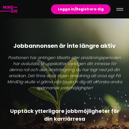
Logga in/Registrera dig
Jobbannonsen är inte längre aktiv
Positionen har antingen tillsatts eller ansökningsperioden
har avslutats. Vi uppskattar verkligen ditt intresse för
denna roll och den ansträngning du har lagt ned på din
ansökan. Det finns dock ingen anledning att oroa sig! På
MindDig skulle vi gärna vilja bjuda in dig att utforska andra
spännande jobbmöjligheter!
Upptäck ytterligare jobbmöjligheter för
din karriärresa