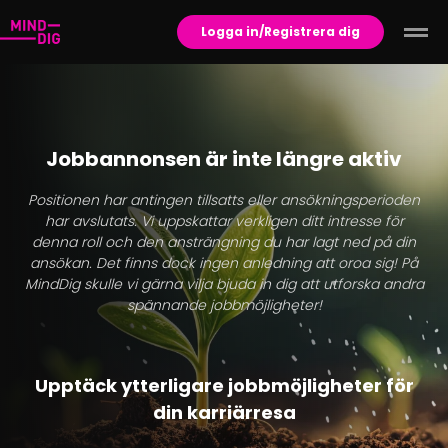
Logga in/Registrera dig
Jobbannonsen är inte längre aktiv
Positionen har antingen tillsatts eller ansökningsperioden
har avslutats. Vi uppskattar verkligen ditt intresse för
denna roll och den ansträngning du har lagt ned på din
ansökan. Det finns dock ingen anledning att oroa sig! På
MindDig skulle vi gärna vilja bjuda in dig att utforska andra
spännande jobbmöjligheter!
Upptäck ytterligare jobbmöjligheter för
din karriärresa