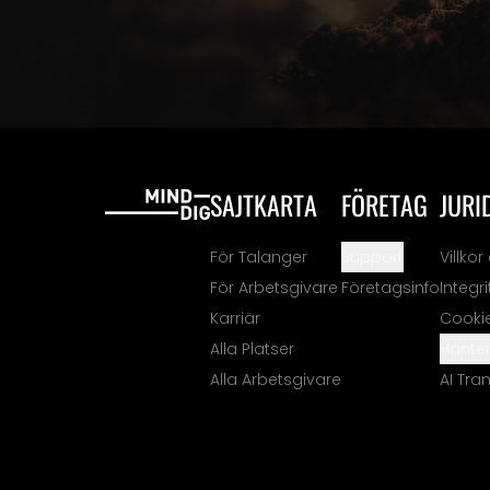
SAJTKARTA
FÖRETAG
JURI
För Talanger
Support
Villko
För Arbetsgivare
Företagsinfo
Integr
Karriär
Cooki
Alla Platser
Hanter
Alla Arbetsgivare
AI Tra