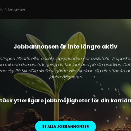
lla Arbetsgivare
Jobbannonsen är inte längre aktiv
tingen tillsatts eller ansökningsperioden har avslutats. Vi uppskat
na roll och den ansträngning du har lagt ned på din ansökan. Det
roa sig! På MindDig skulle vi gärna vilja bjuda in dig att utforska
jobbmöjligheter!
äck ytterligare jobbmöjligheter för din karriä
SE ALLA JOBBANNONSER