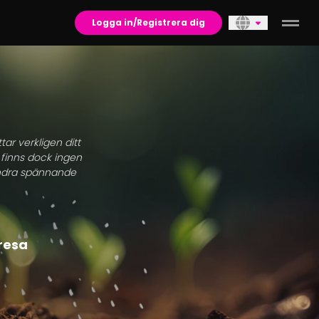
Logga in/Registrera dig
tar verkligen ditt
 finns dock ingen
 andra spännande
rresa