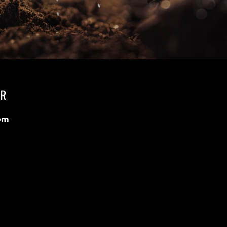
AR
om