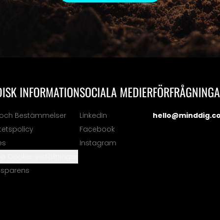
DISK INFORMATION
SOCIALA MEDIER
FÖRFRÅGNING
r och Bestämmelser
LinkedIn
hello@minddig.c
itetspolicy
Facebook
es
Instagram
a Cookie-inställningar
nsparens