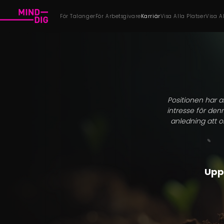
För Talanger
För Arbetsgivare
Karriär
Visa Alla Platser
Visa A
Positionen har an
intresse för den
anledning att o
Uppt