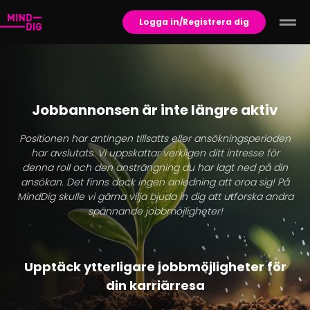
Logga in/Registrera dig
Jobbannonsen är inte längre aktiv
Positionen har antingen tillsatts eller ansökningsperioden
har avslutats. Vi uppskattar verkligen ditt intresse för
denna roll och den ansträngning du har lagt ned på din
ansökan. Det finns dock ingen anledning att oroa sig! På
MindDig skulle vi gärna vilja bjuda in dig att utforska andra
spännande jobbmöjligheter!
Upptäck ytterligare jobbmöjligheter för
din karriärresa