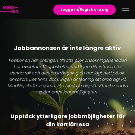
Logga in/Registrera dig
Jobbannonsen är inte längre aktiv
Positionen har antingen tillsatts eller ansökningsperioden
har avslutats. Vi uppskattar verkligen ditt intresse för
denna roll och den ansträngning du har lagt ned på din
ansökan. Det finns dock ingen anledning att oroa sig! På
MindDig skulle vi gärna vilja bjuda in dig att utforska andra
spännande jobbmöjligheter!
Upptäck ytterligare jobbmöjligheter för
din karriärresa