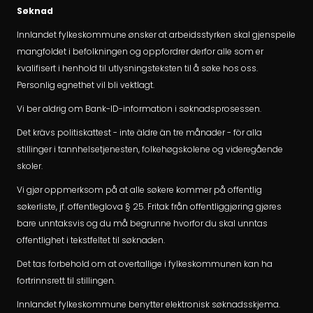
Søknad
Innlandet fylkeskommune ønsker at arbeidsstyrken skal gjenspeile
mangfoldet i befolkningen og oppfordrer derfor alle som er
kvalifisert i henhold til utlysningsteksten til å søke hos oss.
Personlig egnethet vil bli vektlagt.
Vi ber aldrig om Bank-ID-information i søknadsprosessen.
Det krävs politiskattest - inte äldre än tre månader - för alla
stillinger i tannhelsetjenesten, folkehøgskolene og videregående
skoler.
Vi gjør oppmerksom på at alle søkere kommer på offentlig
søkerliste, jf. offentleglova § 25. Fritak från offentliggjøring gjøres
bare unntaksvis og du må begrunne hvorfor du skal unntas
offentlighet i tekstfeltet til søknaden.
Det tas forbehold om at overtallige i fylkeskommunen kan ha
fortrinnsrett til stillingen.
Innlandet fylkeskommune benytter elektronisk søknadsskjema.