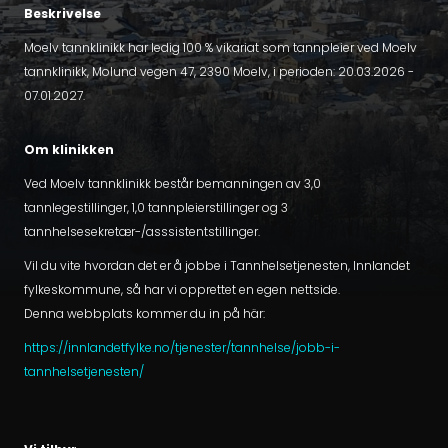
Beskrivelse
Moelv tannklinikk har ledig 100 % vikariat som tannpleier ved Moelv
tannklinikk, Molund vegen 47, 2390 Moelv, i perioden: 20.03.2026 -
07.01.2027.
Om klinikken
Ved Moelv tannklinikk består bemanningen av 3,0
tannlegestillinger, 1,0 tannpleierstillinger og 3
tannhelsesekretær-/asssistentstillinger.
Vil du vite hvordan det er å jobbe i Tannhelsetjenesten, Innlandet
fylkeskommune, så har vi opprettet en egen nettside.
Denna webbplats kommer du in på här:
https://innlandetfylke.no/tjenester/tannhelse/jobb-i-
tannhelsetjenesten/