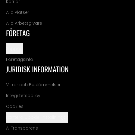
Karriär
Alla Platser
Alla Arbetsgivare
FÖRETAG
Support
Företagsinfo
JURIDISK INFORMATION
Villkor och Bestämmelser
Integritetspolicy
Cookies
Hantera Cookie-inställningar
AI Transparens