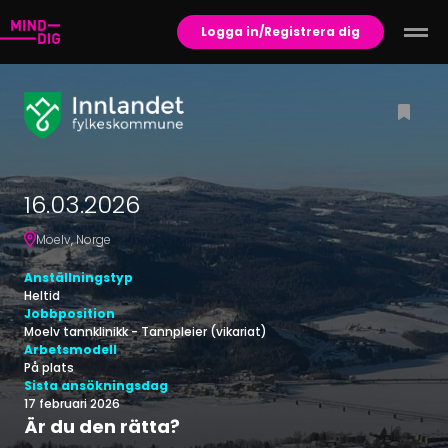
Logga in/Registrera dig
16.03.2026
Moelv
,
Norge
Anställningstyp
Heltid
Jobbposition
Moelv tannklinikk - Tannpleier (vikariat)
Arbetsmodell
På plats
Sista ansökningsdag
17 februari 2026
Är du den rätta?