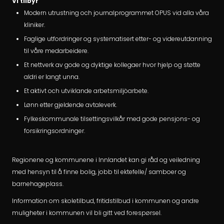
Vi tilbyr
Modern utrustning och journalprogrammet OPUS vid alla våra
kliniker.
Faglige utfordringer og systematisert etter- og videreutdanning
til våre medarbeidere.
Et nettverk av gode og dyktige kollegaer hvor hjelp og støtte
aldri er langt unna.
Et aktivt och utviklande arbetsmiljöarbete.
Lønn etter gjeldende avtaleverk.
Fylkeskommunale tilsettingsvilkår med gode pensjons- og
forsikringsordninger.
Regionene og kommunene i Innlandet kan gi råd og veiledning
med hensyn til å finne bolig, jobb til ektefelle/ samboer og
barnehageplass.
Information om skoletilbud, fritidstilbud i kommunen og andre
muligheter i kommunen vil bli gitt ved forespørsel.