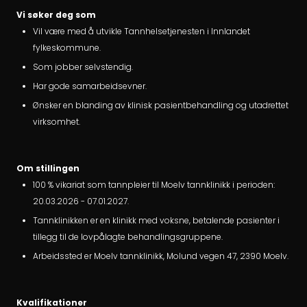
Vi søker deg som
Vil være med å utvikle Tannhelsetjenesten i Innlandet
fylkeskommune.
Som jobber selvstendig.
Har gode samarbeidsevner.
Ønsker en blanding av klinisk pasientbehandling og utadrettet
virksomhet.
Om stillingen
100 % vikariat som tannpleier til Moelv tannklinikk i perioden:
20.03.2026 - 07.01.2027.
Tannklinikken er en klinikk med voksne, betalende pasienter i
tillegg til de lovpålagte behandlingsgruppene.
Arbeidssted er Moelv tannklinikk, Molund vegen 47, 2390 Moelv.
Kvalifikationer