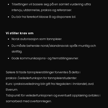
Tilsettingen vil basere seg på en samlet vurdering utfra
intervju, utdannelse, praksis og referanser.
Du bör ha førerkort klasse B og disponere bil.
Vi stiller krav om
Norsk autorisasjon som tannpleier.
Du måste beherske norsk/skandinavisk språk muntlig och
skriftlig.
Gode kommunikasjons- og fremstillingsevner.
Søkere til faste tannpleierstillinger forventes å delta i
praksis-/veilederfunksjon for tannpleierstudenter.
Kurs i praksisveiledning blir gitt fra Høgskolen i Innlandet, avd.
Elverum.
Tidspunkt för veilederfunksjonen og eventuelt opplæring avtales i
samarbeid med overtannlegen.