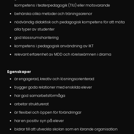
kompetens i teaterpedagogik (TIU) eller motsvarande
behärska olika metoder och träningsarenor
nödvändig didaktisk och pedagogisk kompetens för att möta
alla typer av studenter
god klassrumshantering
kompetens i pedagogisk användning av IKT
relevant erfarenhet av MDD och rörelseämnen i drama
Egenskaper
är engagerad, kreativ och lösningsorienterad
bygger goda relationer med enskilda elever
har god samarbetsförmåga
arbetar strukturerat
är flexibel och öppen för förändringar
har en positiv syn på elever
bidrar till att utveckla skolan som en lärande organisation