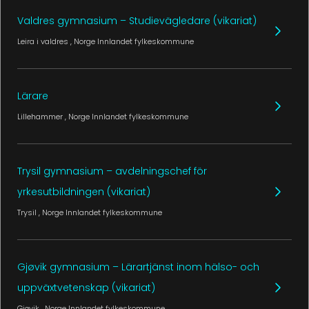
Valdres gymnasium – Studievägledare (vikariat)
Leira i valdres
, Norge
Innlandet fylkeskommune
Lärare
Lillehammer
, Norge
Innlandet fylkeskommune
Trysil gymnasium – avdelningschef för
yrkesutbildningen (vikariat)
Trysil
, Norge
Innlandet fylkeskommune
Gjøvik gymnasium – Lärartjänst inom hälso- och
uppväxtvetenskap (vikariat)
Gjøvik
, Norge
Innlandet fylkeskommune