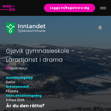
Logga in/Registrera dig
Gjøvik gymnasieskole -
Lärartjänst i drama
Gjøvik
,
Norge
Anställningstyp
Deltid
Arbetsmodell
På plats
Sista ansökningsdag
3 mars 2026
Är du den rätta?