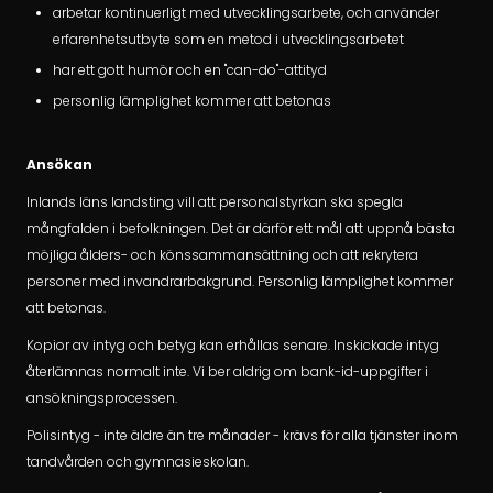
arbetar kontinuerligt med utvecklingsarbete, och använder
erfarenhetsutbyte som en metod i utvecklingsarbetet
har ett gott humör och en "can-do"-attityd
personlig lämplighet kommer att betonas
Ansökan
Inlands läns landsting vill att personalstyrkan ska spegla
mångfalden i befolkningen. Det är därför ett mål att uppnå bästa
möjliga ålders- och könssammansättning och att rekrytera
personer med invandrarbakgrund. Personlig lämplighet kommer
att betonas.
Kopior av intyg och betyg kan erhållas senare. Inskickade intyg
återlämnas normalt inte. Vi ber aldrig om bank-id-uppgifter i
ansökningsprocessen.
Polisintyg - inte äldre än tre månader - krävs för alla tjänster inom
tandvården och gymnasieskolan.