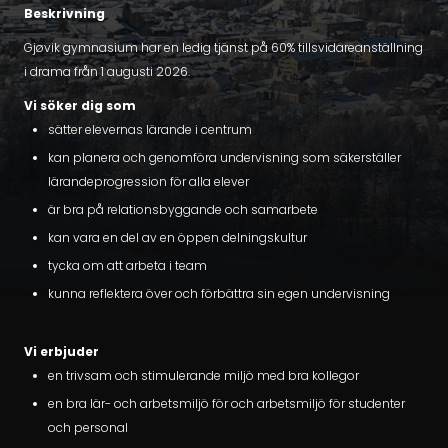
Beskrivning
Gjøvik gymnasium har en ledig tjänst på 60% tillsvidareanställning
i drama från 1 augusti 2026.
Vi söker dig som
sätter elevernas lärande i centrum
kan planera och genomföra undervisning som säkerställer
lärandeprogression för alla elever
är bra på relationsbyggande och samarbete
kan vara en del av en öppen delningskultur
tycka om att arbeta i team
kunna reflektera över och förbättra sin egen undervisning
Vi erbjuder
en trivsam och stimulerande miljö med bra kollegor
en bra lär- och arbetsmiljö för och arbetsmiljö för studenter
och personal