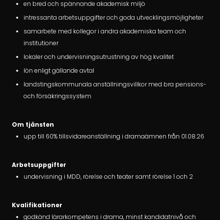
en bred och spännande akademisk miljö
intressanta arbetsuppgifter och goda utvecklingsmöjligheter
samarbete med kollegor i andra akademiska team och
institutioner
lokaler och undervisningsutrustning av hög kvalitet
lön enligt gällande avtal
landstingskommunala anställningsvillkor med bra pensions-
och försäkringssystem
Om tjänsten
upp till 60% tillsvidareanställning i dramaämnen från 01.08.26
Arbetsuppgifter
undervisning i MDD, rörelse och teater samt rörelse 1 och 2
Kvalifikationer
godkänd lärarkompetens i drama, minst kandidatnivå och