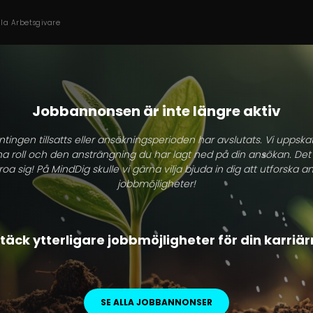
lla Arbetsgivare
Jobbannonsen är inte längre aktiv
tingen tillsatts eller ansökningsperioden har avslutats. Vi uppskat
na roll och den ansträngning du har lagt ned på din ansökan. Det
roa sig! På MindDig skulle vi gärna vilja bjuda in dig att utforska
jobbmöjligheter!
äck ytterligare jobbmöjligheter för din karriä
SE ALLA JOBBANNONSER