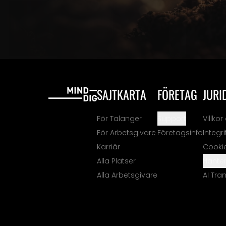
SAJTKARTA
FÖRETAG
JURI
För Talanger
Support
Villko
För Arbetsgivare
Företagsinfo
Integr
Karriär
Cooki
Alla Platser
Hanter
Alla Arbetsgivare
AI Tra