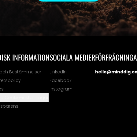
DISK INFORMATION
SOCIALA MEDIER
FÖRFRÅGNING
r och Bestämmelser
LinkedIn
hello@minddig.c
itetspolicy
Facebook
es
Instagram
a Cookie-inställningar
nsparens