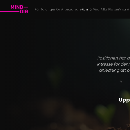
För Talanger
För Arbetsgivare
Karriär
Visa Alla Platser
Visa A
Positionen har an
intresse för den
anledning att o
Uppt