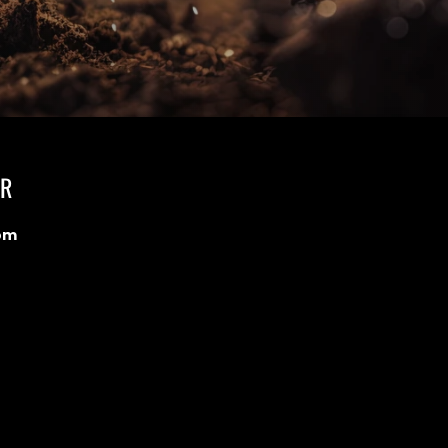
AR
om