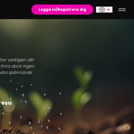
Logga in/Registrera dig
tar verkligen ditt
 finns dock ingen
 andra spännande
rresa