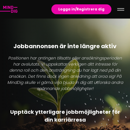
Logga in/Registrera dig
Jobbannonsen är inte längre aktiv
Positionen har antingen tillsatts eller ansökningsperioden
har avslutats. Vi uppskattar verkligen ditt intresse för
denna roll och den ansträngning du har lagt ned på din
ansökan. Det finns dock ingen anledning att oroa sig! På
MindDig skulle vi gärna vilja bjuda in dig att utforska andra
spännande jobbmöjligheter!
Upptäck ytterligare jobbmöjligheter för
din karriärresa