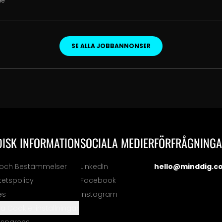
re
SE ALLA JOBBANNONSER
DISK INFORMATION
SOCIALA MEDIER
FÖRFRÅGNING
r och Bestämmelser
LinkedIn
hello@minddig.c
itetspolicy
Facebook
es
Instagram
a Cookie-inställningar