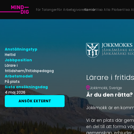
För Talanger
För Arbetsgivare
Karriär
Visa Alla Platser
Visa A
Anställningstyp
Heltid
Jobbposition
Lärare i
fritidshem/Fritidspedagog
Lärare i frit
Arbetsmodell
På plats
Sista ansökningsdag
Jokkmokk
,
Sverige
4 maj 2026
Är du den rätta?
ANSÖK EXTERNT
Jokkmokk är en kommu
Vi är en plats där ge
en del till att forma 
gemenskap, erbjuder Jok