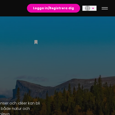
Logga in/Registrera dig
er och idéer kan bli 
l både natur och 
leva.
