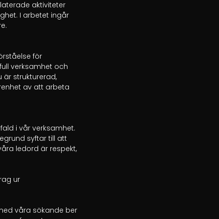
terade aktiviteter 
het. I arbetet ingår 
.

rståelse för 
ull verksamhet och 
r strukturerad, 
enhet av att arbeta 
ld i vår verksamhet. 
und syftar till att 
a ledord är respekt, 
ag ur 
 med våra sökande ber 