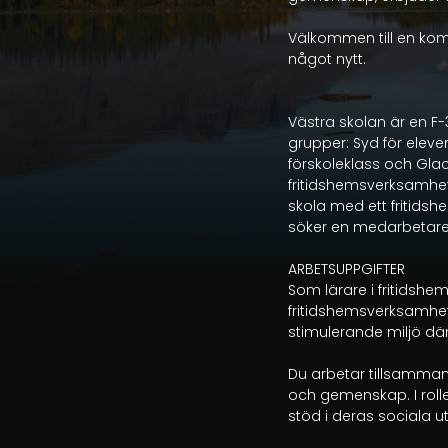
Välkommen till en ko
något nytt.

Västra skolan är en F
grupper: Syd för elever 
förskoleklass och Glaci
fritidshemsverksamhete
skola med ett fritidshe
söker en medarbetare ti
ARBETSUPPGIFTER

Som lärare i fritidshe
fritidshemsverksamhet
stimulerande miljö där
Du arbetar tillsammans 
och gemenskap. I roll
stöd i deras sociala ut