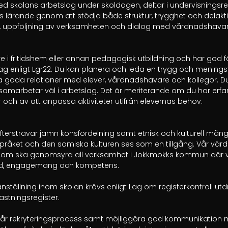
 skolans arbetslag under skoldagen, deltar i undervisningsrela
as lärande genom att stödja både struktur, trygghet och delaktig
 uppföljning av verksamheten och dialog med vårdnadshavare
re i fritidshem eller annan pedagogisk utbildning och har god fö
g enligt Lgr22. Du kan planera och leda en trygg och meningsf
 goda relationer med elever, vårdnadshavare och kollegor. Du ä
marbetar väl i arbetslag. Det är meriterande om du har erfar
och av att anpassa aktiviteter utifrån elevernas behov.

rsträvar jämn könsfördelning samt etnisk och kulturell mångfa
råket och den samiska kulturen ses som en tillgång. Vår värdegr
som ska genomsyra all verksamhet i Jokkmokks kommun där vår
mod, engagemang och kompetens.

ställning inom skolan krävs enligt Lag om registerkontroll utdr
astningsregister.

a vår rekryteringsprocess samt möjliggöra god kommunikation