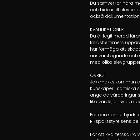
Du samverkar nära med
och bidrar till elevern
också dokumentation,
KVALIFIKATIONER

Du är legitimerad lära
fritidshemmets uppdra
har förmåga att skapa
ansvarstagande och sa
med olika elevgrupper 
ÖVRIGT

Jokkmokks kommun efte
Kunskaper i samiska sp
ange de värderingar 
lika värde, ansvar, 
För den som erbjuds an
Rikspolisstyrelsens bel
För att kvalitetssäkr