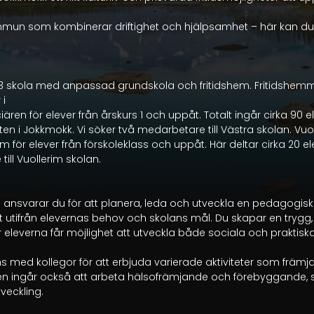
mmun som kombinerar driftighet och hjälpsamhet – här kan d
-3 skola med anpassad grundskola och fritidshem. Fritidshemmet
i

ären för elever från årskurs 1 och uppåt. Totalt ingår cirka 90 ele
n i Jokkmokk. Vi söker två medarbetare till Västra skolan. Vuol
m för elever från förskoleklass och uppåt. Här deltar cirka 20 el
ll Vuollerim skolan.

m ansvarar du för att planera, leda och utveckla en pedagogisk
 utifrån elevernas behov och skolans mål. Du skapar en trygg,
 eleverna får möjlighet att utveckla både sociala och praktisk
med kollegor för att erbjuda varierade aktiviteter som främjar le
en ingår också att arbeta hälsofrämjande och förebyggande, s
veckling.
