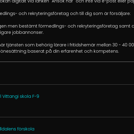
sökan digitalt via länken "Ansök här" och inte via e-post eller p
dlings- och rekryteringsföretag och till dig som är försäljare:

gen men bestämt förmedlings- och rekryteringsföretag samt an
ligare jobbannonser.

r tjänsten som behörig lärare i fritidshemär mellan 30 - 40 00
ll lönesättning baserat på din erfarenhet och kompetens.
 Vittangi skola F-9
älldalens förskola