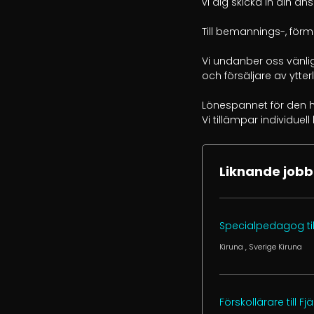
vi dig skicka in din an
Till bemannings-, förme
Vi undanber oss vänli
och försäljare av ytter
Lönespannet för den hä
Vi tillämpar individue
Liknande jobb
Specialpedagog till
Kiruna
, Sverige
Kiruna
Förskollärare till Fj