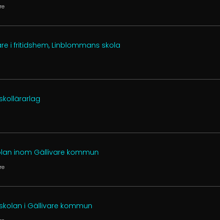
re
re i fritidshem, Linblommans skola
rskollärarlag
kolan inom Gällivare kommun
re
förskolan i Gällivare kommun