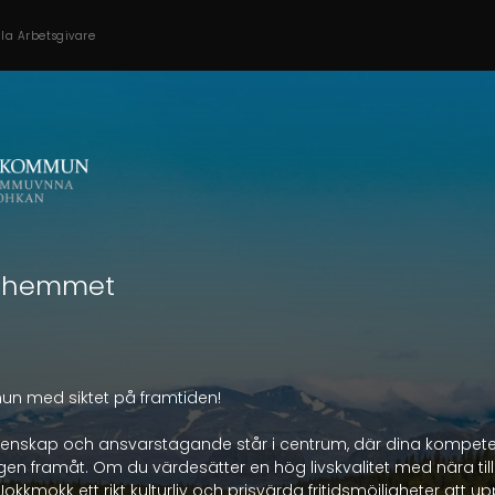
lla Arbetsgivare
idshemmet
n med siktet på framtiden!

menskap och ansvarstagande står i centrum, där dina kompetens
vägen framåt. Om du värdesätter en hög livskvalitet med nära til
kmokk ett rikt kulturliv och prisvärda fritidsmöjligheter att upp