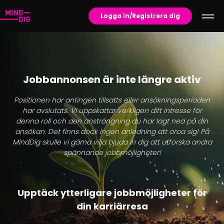
Logga in/Registrera dig
Jobbannonsen är inte längre aktiv
Positionen har antingen tillsatts eller ansökningsperioden
har avslutats. Vi uppskattar verkligen ditt intresse för
denna roll och den ansträngning du har lagt ned på din
ansökan. Det finns dock ingen anledning att oroa sig! På
MindDig skulle vi gärna vilja bjuda in dig att utforska andra
spännande jobbmöjligheter!
Upptäck ytterligare jobbmöjligheter för
din karriärresa