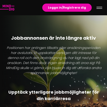
Logga in/Registrera dig
Jobbannonsen är inte längre aktiv
Positionen har antingen tillsatts eller ansökningsperioden
har avslutats. Vi uppskattar verkligen ditt intresse för
denna roll och den ansträngning du har lagt ned på din
ansökan. Det finns dock ingen anledning att oroa sig! På
MindDig skulle vi gärna vilja bjuda in dig att utforska andra
spännande jobbmöjligheter!
Upptäck ytterligare jobbmöjligheter för
din karriärresa